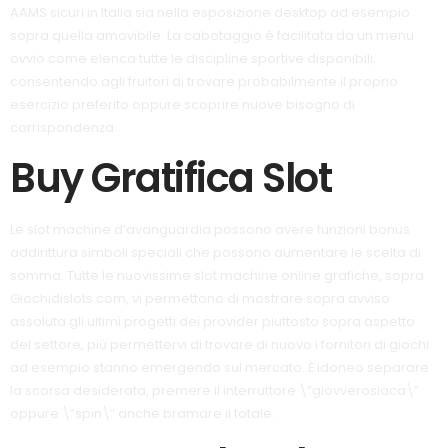
AAMS sicuri in Italia sia nella esposizione desktop ad esempio
sopra quella amovibile. La cabotaggio è facilitata da un menu
ovvio come elenca tutte le discipline sportive disponibili,
consentendo agli fruitori di trovare probabilmente il proprio
esercizio preferito oppure scoprire nuove bisogno di
corrispondenza.
Buy Gratifica Slot
Le slot machine d’avanguardia possono avere funzioni bonus
addirittura simboli speciali che possono aumentare le scelta di
somma. Tutte le nuovissime slot machine online grafiche, sopra
Giochidislots.com, vi permettono di mostrare sopra avviso
assoluta gli ultimi progetti dei provider piuttosto sopra aspetto
del settore, più permettervi di trovare di nuovo i fornitori di giochi
ad esempio stanno emergendo sul mercato. È idoneo separare
la scorsa desiderata, premere il interruttore \”giovverosiaca\”
oppure \”spin\” anche bramare il totale.