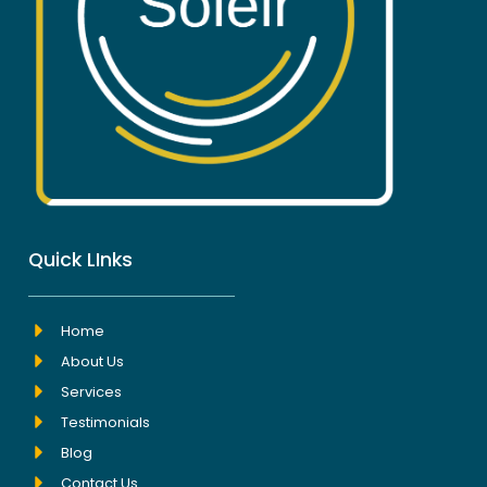
Quick LInks
Home
About Us
Services
Testimonials
Blog
Contact Us