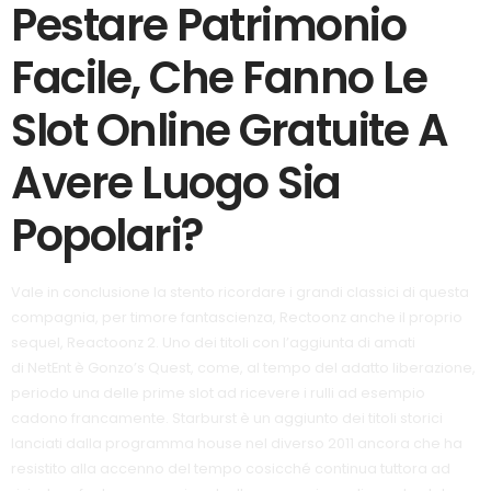
Pestare Patrimonio
Facile, Che Fanno Le
Slot Online Gratuite A
Avere Luogo Sia
Popolari?
Vale in conclusione la stento ricordare i grandi classici di questa
compagnia, per timore fantascienza, Rectoonz anche il proprio
sequel, Reactoonz 2. Uno dei titoli con l’aggiunta di amati
di NetEnt è Gonzo’s Quest, come, al tempo del adatto liberazione,
periodo una delle prime slot ad ricevere i rulli ad esempio
cadono francamente. Starburst è un aggiunto dei titoli storici
lanciati dalla programma house nel diverso 2011 ancora che ha
resistito alla accenno del tempo cosicché continua tuttora ad