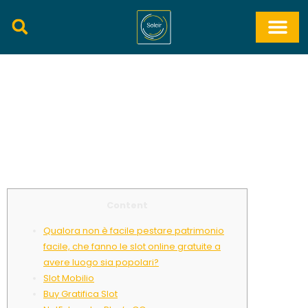
Tutte Le
Nuovissime Slot A
Sbafo
Content
Qualora non è facile pestare patrimonio
facile, che fanno le slot online gratuite a
avere luogo sia popolari?
Slot Mobilio
Buy Gratifica Slot