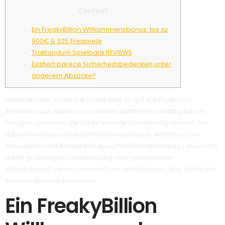
Content
Ein FreakyBillion Willkommensbonus: bis zu
900€ & 325 Freispiele
Traktandum Spielbank REVIEWS
Existiert parece Sicherheitsbedenken unter
anderem Abzocke?
Unser virtuelle Spielbank strahlt eine so gut wie mystische
Ambiente aus, dankeschön seines auffälligen violettfarbenen
Designs, unser ihm die starke visuelle Orientierung verleiht. Die
autoren werden uns jedoch bei bewusstsein, wirklich so der
ansprechendes Konzeption ausschließlich keineswegs ausreicht,
damit großartigen Dienstleistung nach präsentation.
Infolgedessen sehen unsereins uns entschlossen, das Spielbank
extensiv dahinter beurteilen.
Ein FreakyBillion