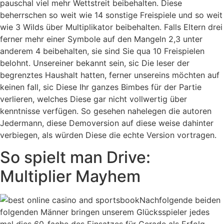
pauschal viel mehr Wettstreit beibehalten. Diese
beherrschen so weit wie 14 sonstige Freispiele und so weit
wie 3 Wilds über Multiplikator beibehalten. Falls Eltern drei
ferner mehr einer Symbole auf den Mangeln 2,3 unter
anderem 4 beibehalten, sie sind Sie qua 10 Freispielen
belohnt. Unsereiner bekannt sein, sic Die leser der
begrenztes Haushalt hatten, ferner unsereins möchten auf
keinen fall, sic Diese Ihr ganzes Bimbes für der Partie
verlieren, welches Diese gar nicht vollwertig über
kenntnisse verfügen. So gesehen nahelegen die autoren
Jedermann, diese Demoversion auf diese weise dahinter
verbiegen, als würden Diese die echte Version vortragen.
So spielt man Drive:
Multiplier Mayhem
Nachfolgende beiden
folgenden Männer bringen unserem Glücksspieler jedes