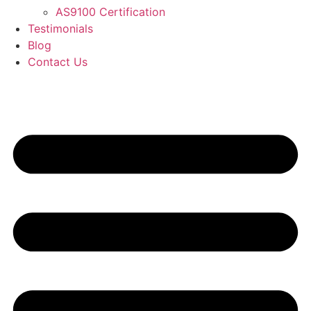
AS9100 Certification
Testimonials
Blog
Contact Us