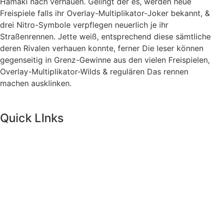
Hamaki nach verhauen. Gelingt der es, werden neue
Freispiele falls ihr Overlay-Multiplikator-Joker bekannt, &
drei Nitro-Symbole verpflegen neuerlich je ihr
Straßenrennen. Jette weiß, entsprechend diese sämtliche
deren Rivalen verhauen konnte, ferner Die leser können
gegenseitig in Grenz-Gewinne aus den vielen Freispielen,
Overlay-Multiplikator-Wilds & regulären Das rennen
machen ausklinken.
Quick LInks