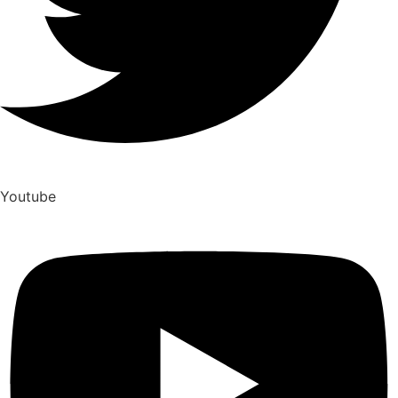
Youtube