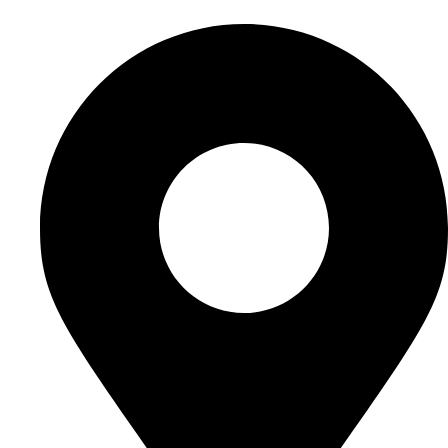
Skip
to
content