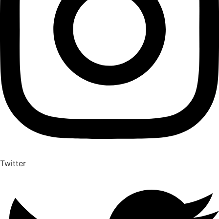
Twitter