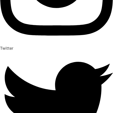
Twitter