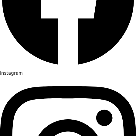
Instagram