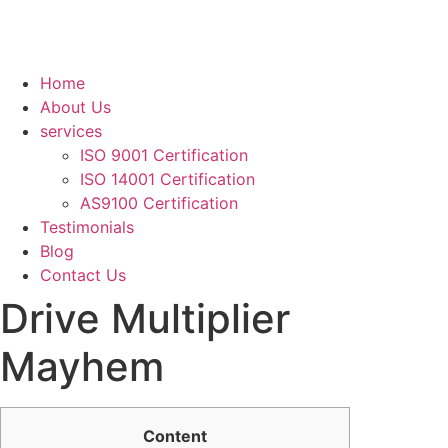
Home
About Us
services
ISO 9001 Certification
ISO 14001 Certification
AS9100 Certification
Testimonials
Blog
Contact Us
Drive Multiplier
Mayhem
Content