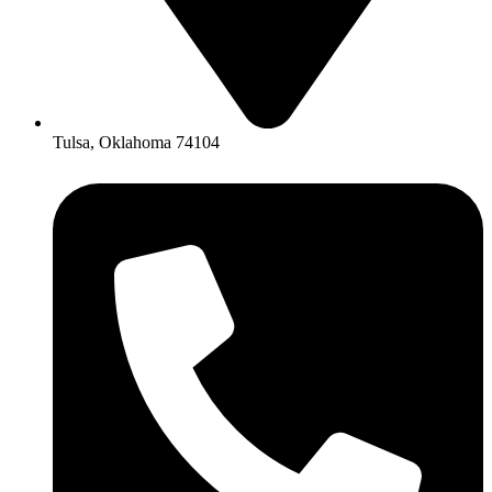
Tulsa, Oklahoma 74104