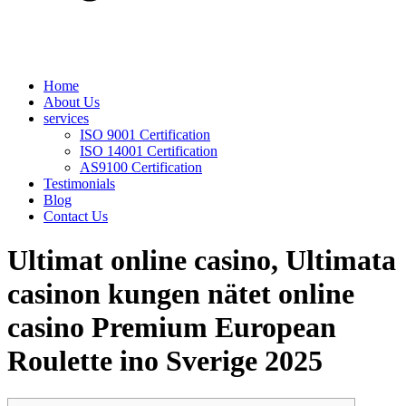
Home
About Us
services
ISO 9001 Certification
ISO 14001 Certification
AS9100 Certification
Testimonials
Blog
Contact Us
Ultimat online casino, Ultimata
casinon kungen nätet online
casino Premium European
Roulette ino Sverige 2025