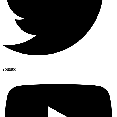
Youtube