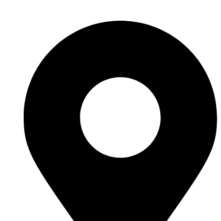
Skip
to
content