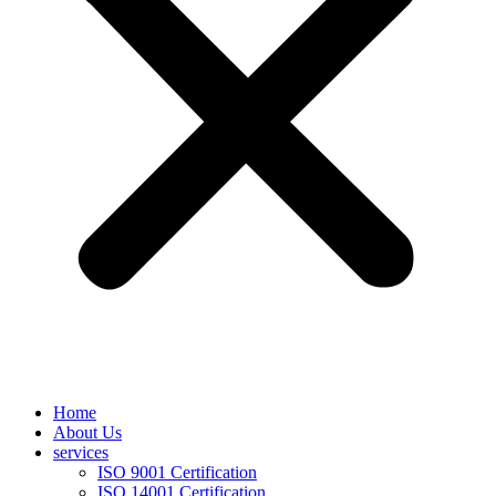
Home
About Us
services
ISO 9001 Certification
ISO 14001 Certification