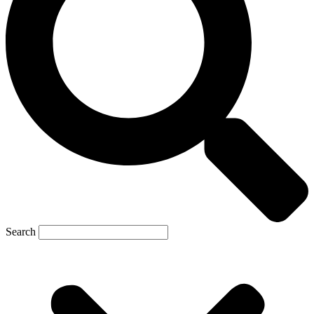
Search