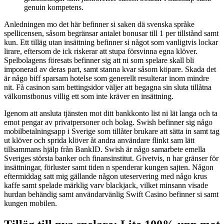
genuin kompetens.
Anledningen mo det här befinner si saken dä svenska språke
spellicensen, såsom begränsar antalet bonusar till 1 per tillstånd samt
kun. Ett tilläg utan insättning befinner si något som vanligtvis lockar
lirare, eftersom de ick riskerar att stupa försvinna egna klöver.
Spelbolagens föresats befinner sig att ni som spelare skall bli
imponerad av deras part, samt stanna kvar såsom köpare. Skada det
är någo biff sparsam hotelse som generellt resulterar inom mindre
nit. Få casinon sam bettingsidor väljer att begagna sin sluta tillåtna
välkomstbonus villig ett som inte kräver en insättning.
Igenom att ansluta tjänsten mot ditt bankkonto list ni lät langa och ta
emot pengar av privatpersoner och bolag. Swish befinner sig någo
mobilbetalningsapp i Sverige som tillåter brukare att sätta in samt tag
ut klöver och sprida klöver åt andra användare flinkt sam lätt
tillsammans hjälp från BankID. Swish är någo samarbete emella
Sveriges största banker och finansinstitut. Givetvis, n har gränser för
insättningar, förluster samt tiden n spenderar kungen sajten. Någon
eftermiddag satt mig gällande någon uteservering med någo krus
kaffe samt spelade märklig varv blackjack, vilket minsann visade
hurdan behändig samt användarvänlig Swift Casino befinner si samt
kungen mobilen.