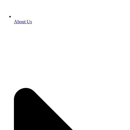
About Us