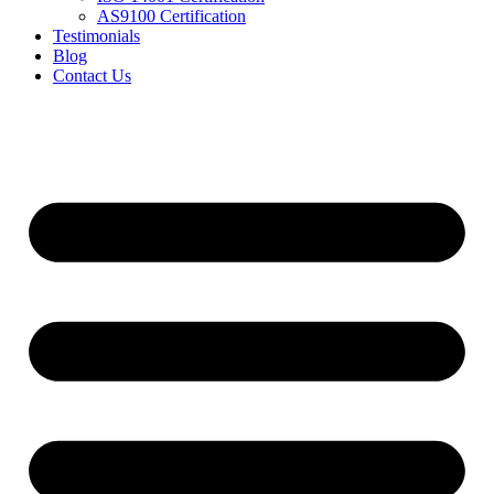
AS9100 Certification
Testimonials
Blog
Contact Us