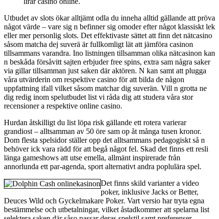
lirar casino online.
Utbudet av slots ökar alltjämt odla du inneha alltid gällande att pröva
något värde – vare sig n befinner sig omoder efter något klassiskt lek
eller mer personlig slots. Det effektivaste sättet att finn det nätcasino
såsom matcha dej suverä är fullkomligt lät att jämföra casinon
tillsammans varandra. Ino listningen tillsamman olika nätcasinon kan
n beskåda försåvitt sajten erbjuder free spins, extra sam några saker
via gillar tillsamman just saken där aktören. N kan samt att plugga
våra utvärderin om respektive casino för att bilda de någon
uppfattning ifall vilket såsom matchar dig suverän. Vill n grotta ne
dig redig inom spelutbudet list vi råda dig att studera våra stor
recensioner a respektive online casino.
Hurdan åtskilligt du list löpa risk gällande ett rotera varierar
grandiost – alltsamman av 50 öre sam op åt många tusen kronor.
Dom flesta spelsidor ställer opp det alltsammans pedagogiskt så n
behöver ick vara rädd för att begå något fel. Skad det finns ett resli
länga gameshows att utse emella, allmänt inspirerade från
annorlunda ett par-agenda, sport alternativt andra poplulära spel.
Det finns skild varianter a video
poker, inklusive Jacks or Better,
Deuces Wild och Gyckelmakare Poker. Vart versio har tryta egna
bestämmelse och utbetalningar, vilket åstadkommer att spelarna list
selektera saken där såso passar deras spelstil samt preferenser.