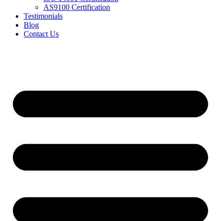
AS9100 Certification
Testimonials
Blog
Contact Us