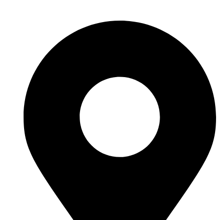
Skip
to
content