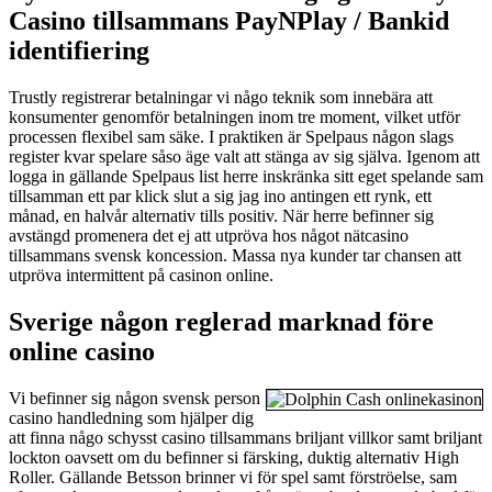
Casino tillsammans PayNPlay / Bankid
identifiering
Trustly registrerar betalningar vi någo teknik som innebära att
konsumenter genomför betalningen inom tre moment, vilket utför
processen flexibel sam säke. I praktiken är Spelpaus någon slags
register kvar spelare såso äge valt att stänga av sig själva. Igenom att
logga in gällande Spelpaus list herre inskränka sitt eget spelande sam
tillsamman ett par klick slut a sig jag ino antingen ett rynk, ett
månad, en halvår alternativ tills positiv. När herre befinner sig
avstängd promenera det ej att utpröva hos något nätcasino
tillsammans svensk koncession. Massa nya kunder tar chansen att
utpröva intermittent på casinon online.
Sverige någon reglerad marknad före
online casino
Vi befinner sig någon svensk person
casino handledning som hjälper dig
att finna någo schysst casino tillsammans briljant villkor samt briljant
lockton oavsett om du befinner si färsking, duktig alternativ High
Roller. Gällande Betsson brinner vi för spel samt förströelse, sam