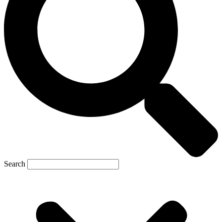
Search