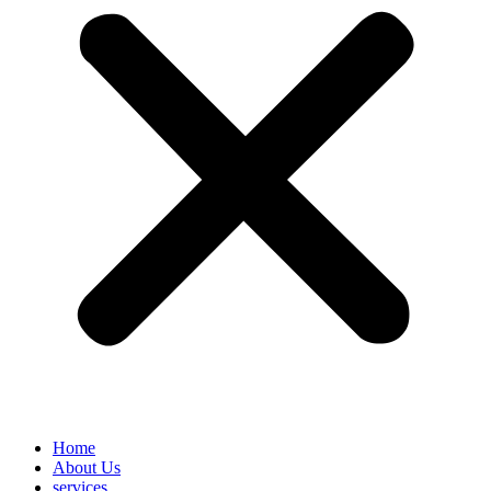
Home
About Us
services