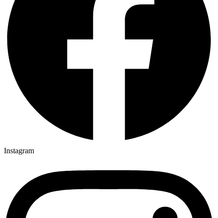
Instagram