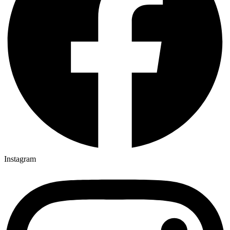
Instagram