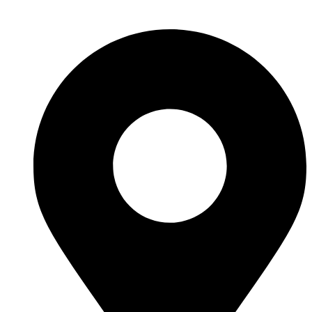
Skip
to
content