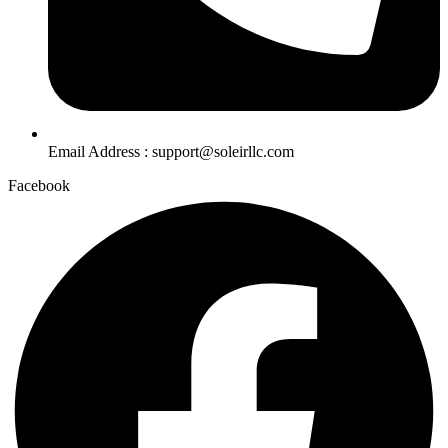
Email Address : support@soleirllc.com
Facebook