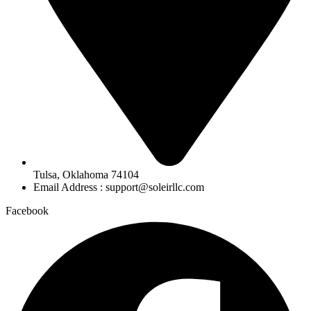
Tulsa, Oklahoma 74104
Email Address : support@soleirllc.com
Facebook