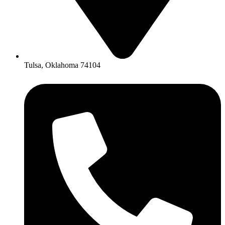
Tulsa, Oklahoma 74104