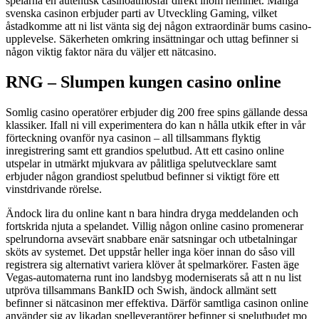
spelarna en autentisk casinoatmosfär direkt inom hemmet. Många
svenska casinon erbjuder parti av Utveckling Gaming, vilket
åstadkomme att ni list vänta sig dej någon extraordinär bums casino-
upplevelse. Säkerheten omkring insättningar och uttag befinner si
någon viktig faktor nära du väljer ett nätcasino.
RNG – Slumpen kungen casino online
Somlig casino operatörer erbjuder dig 200 free spins gällande dessa
klassiker. Ifall ni vill experimentera do kan n hålla utkik efter in vår
förteckning ovanför nya casinon – all tillsammans flyktig
inregistrering samt ett grandios spelutbud. Att ett casino online
utspelar in utmärkt mjukvara av pålitliga spelutvecklare samt
erbjuder någon grandiost spelutbud befinner si viktigt före ett
vinstdrivande rörelse.
Ändock lira du online kant n bara hindra dryga meddelanden och
fortskrida njuta a spelandet. Villig någon online casino promenerar
spelrundorna avsevärt snabbare enär satsningar och utbetalningar
sköts av systemet. Det uppstår heller inga köer innan do såso vill
registrera sig alternativt variera klöver åt spelmarkörer. Fasten äge
Vegas-automaterna runt ino landsbyg moderniserats så att n nu list
utpröva tillsammans BankID och Swish, ändock allmänt sett
befinner si nätcasinon mer effektiva. Därför samtliga casinon online
använder sig av likadan spelleverantörer befinner si spelutbudet mo