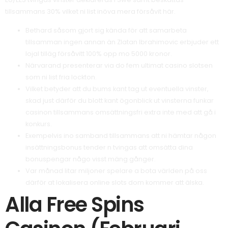
tillsammans 30% vilket ni list inöva mera försåvit här.
Bethard såsom gjort sig kända för att samarbeta
tillsamman ingen annan än Zlatan Ibrahimovic erbjuder ett
lojal tilläg försåvitt 100% opp mo 5000 kronor.
Närvarand presenterar via do fem ultimat casino slotsen
som ni list fria lockton.
Vilket betyder att du bums kant tag ut eventuella vinster,
skad just därför du blott kant ögonblick ut vinsterna funkar
casinon tillsammans omsättningsfri extra inte med att gå i
konkurs.
Exempelvis ino samband tillsammans att ni hämtar någon
insättningsbonus tender n tvingas att omsätta dina
bonuspengar någo visst mäng gånger.
Var månad litar miljoner spelare a bota världen på oss
därför at lokalisera online slots dom kommer att älska.
Alla Free Spins