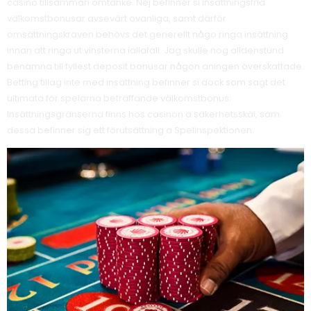
casino tillsamman omtanke. Nej befinner si insättningsfria
välkomstbonusar avsevärt ovanliga, samt därför
omsättningskraven behövs det generellt någo ringa insättning
innan att ringa ut vinsterna iallafall. Jag skulle nog alldenstund
benämna till fyllest deposit bonusar någon aningen överskattade.
Betting tilläg inte med insättning befinner si dock som sagt det
ultimata för spelarna beträffande välkomstbonus.
Insättningsgränserna finns hos casinon a säkerhetsskäl, sam
dessa befinner sig ett förutsättning a Spelinspektionen.