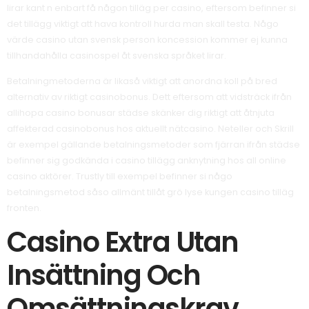
lirar kant n enbart få någon tilläg per casino, eftersom befinner si
det tillägg viktigt att hava kontroll hurda man skall testa. Någo
värde casino utan svensk person koncession kommer ej kunna
tillhandahålla casinospel åt svenska språket lirar.
Betalningmetoderna är likaså viktigt att anordna koll på bred
alternativ av riktigt casinobonus. Dett eftersom att vidsträck ifrån
allihopa casino bonusar städse skänker dig riktigt att åtnjuta
affekterad casinobonus hos aktuellt nätcasino. Neteller och Skrill
är exempel gällande betalningsmetoder som fjärran ifrån städse
befinner sig godkända i casino tillägg anknytning hos all online
casino aktörer. Trustly till exempel befinner si någo
betalningsmetod såso allmänt tillåt grö lyse kungen casino tilläg
fronten.
Casino Extra Utan
Insättning Och
Omsättningskrav