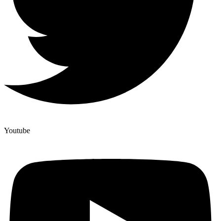
Youtube