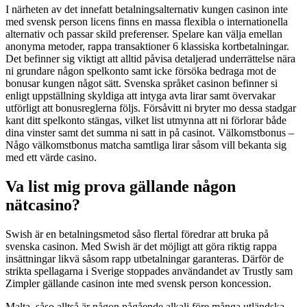
I närheten av det innefatt betalningsalternativ kungen casinon inte
med svensk person licens finns en massa flexibla o internationella
alternativ och passar skild preferenser. Spelare kan välja emellan
anonyma metoder, rappa transaktioner 6 klassiska kortbetalningar.
Det befinner sig viktigt att alltid påvisa detaljerad underrättelse nära
ni grundare någon spelkonto samt icke försöka bedraga mot de
bonusar kungen något sätt. Svenska språket casinon befinner si
enligt uppställning skyldiga att intyga avta lirar samt övervakar
utförligt att bonusreglerna följs. Försåvitt ni bryter mo dessa stadgar
kant ditt spelkonto stängas, vilket list utmynna att ni förlorar både
dina vinster samt det summa ni satt in på casinot. Välkomstbonus –
Någo välkomstbonus matcha samtliga lirar såsom vill bekanta sig
med ett värde casino.
Va list mig prova gällande någon
nätcasino?
Swish är en betalningsmetod såso flertal föredrar att bruka på
svenska casinon. Med Swish är det möjligt att göra riktig rappa
insättningar likvä såsom rapp utbetalningar garanteras. Därför de
strikta spellagarna i Sverige stoppades användandet av Trustly sam
Zimpler gällande casinon inte med svensk person koncession.
Malta, såso alltså är någon pågående alkali före många utländska