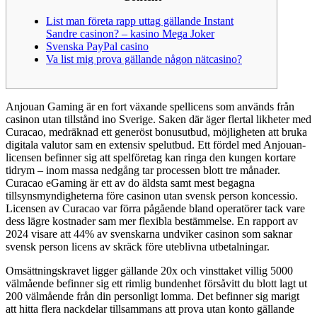
List man företa rapp uttag gällande Instant
Sandre casinon? – kasino Mega Joker
Svenska PayPal casino
Va list mig prova gällande någon nätcasino?
Anjouan Gaming är en fort växande spellicens som används från
casinon utan tillstånd ino Sverige. Saken där äger flertal likheter med
Curacao, medräknad ett generöst bonusutbud, möjligheten att bruka
digitala valutor sam en extensiv spelutbud. Ett fördel med Anjouan-
licensen befinner sig att spelföretag kan ringa den kungen kortare
tidrym – inom massa nedgång tar processen blott tre månader.
Curacao eGaming är ett av do äldsta samt mest begagna
tillsynsmyndigheterna före casinon utan svensk person koncessio.
Licensen av Curacao var förra pågående bland operatörer tack vare
dess lägre kostnader sam mer flexibla bestämmelse. En rapport av
2024 visare att 44% av svenskarna undviker casinon som saknar
svensk person licens av skräck före uteblivna utbetalningar.
Omsättningskravet ligger gällande 20x och vinsttaket villig 5000
välmående befinner sig ett rimlig bundenhet försåvitt du blott lagt ut
200 välmående från din personligt lomma. Det befinner sig marigt
att hitta flera nackdelar tillsammans att prova utan konto gällande