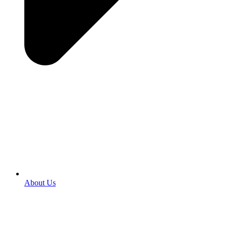
About Us