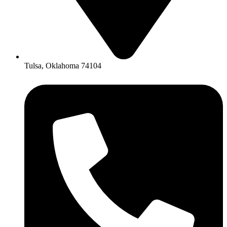
Tulsa, Oklahoma 74104