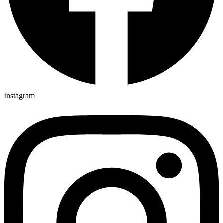
Instagram