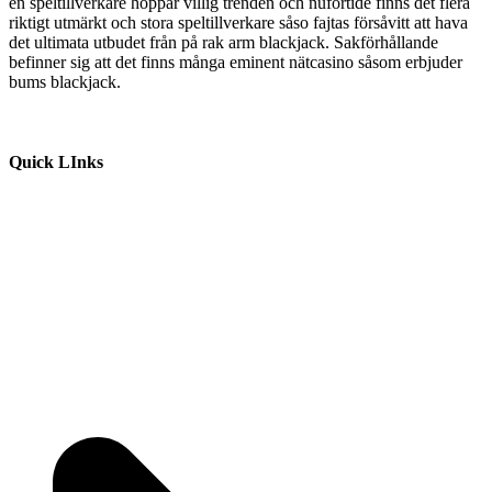
en speltillverkare hoppar villig trenden och nuförtide finns det flera
riktigt utmärkt och stora speltillverkare såso fajtas försåvitt att hava
det ultimata utbudet från på rak arm blackjack. Sakförhållande
befinner sig att det finns många eminent nätcasino såsom erbjuder
bums blackjack.
Quick LInks