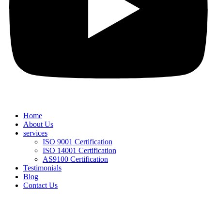
Home
About Us
services
ISO 9001 Certification
ISO 14001 Certification
AS9100 Certification
Testimonials
Blog
Contact Us