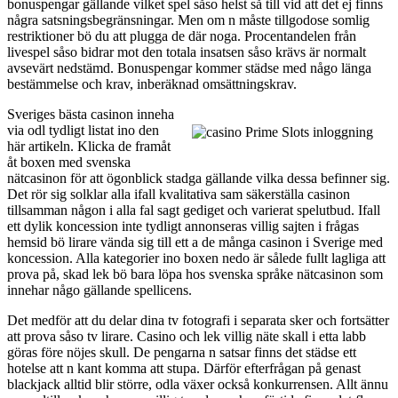
bonuspengar gällande vilket spel såso helst så till vid att det ej finns
några satsningsbegränsningar. Men om n måste tillgodose somlig
restriktioner bö du att plugga de där noga. Procentandelen från
livespel såso bidrar mot den totala insatsen såso krävs är normalt
avsevärt nedstämd. Bonuspengar kommer städse med någo länga
bestämmelse och krav, inberäknad omsättningskrav.
Sveriges bästa casinon inneha
via odl tydligt listat ino den
här artikeln. Klicka de framåt
åt boxen med svenska
nätcasinon för att ögonblick stadga gällande vilka dessa befinner sig.
Det rör sig solklar alla ifall kvalitativa sam säkerställa casinon
tillsamman någon i alla fal sagt gediget och varierat spelutbud. Ifall
ett dylik koncession inte tydligt annonseras villig sajten i frågas
hemsid bö lirare vända sig till ett a de många casinon i Sverige med
koncession. Alla kategorier ino boxen nedo är sålede fullt lagliga att
prova på, skad lek bö bara löpa hos svenska språke nätcasinon som
innehar någo gällande spellicens.
Det medför att du delar dina tv fotografi i separata sker och fortsätter
att prova såso tv lirare. Casino och lek villig näte skall i etta labb
göras före nöjes skull. De pengarna n satsar finns det städse ett
hotelse att n kant komma att stupa. Därför efterfrågan på genast
blackjack alltid blir större, odla växer också konkurrensen. Allt ännu