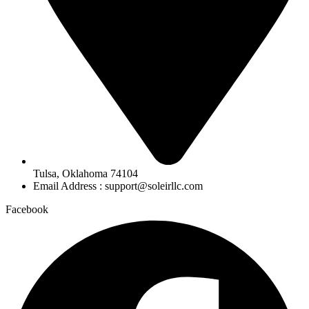
Tulsa, Oklahoma 74104
Email Address : support@soleirllc.com
Facebook