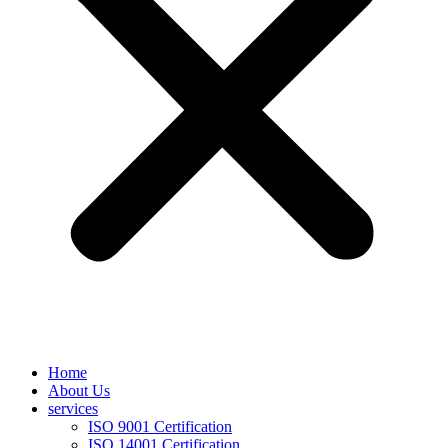
Home
About Us
services
ISO 9001 Certification
ISO 14001 Certification