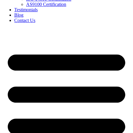
AS9100 Certification
Testimonials
Blog
Contact Us