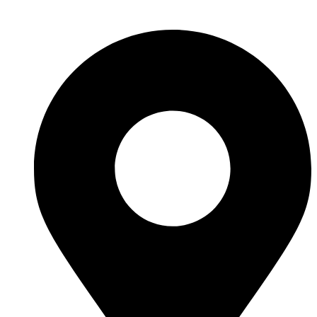
Skip
to
content