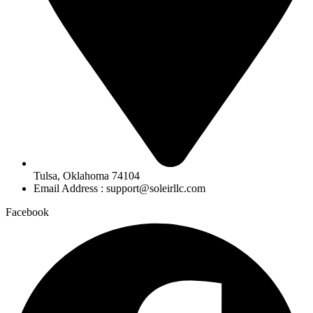
Tulsa, Oklahoma 74104
Email Address : support@soleirllc.com
Facebook