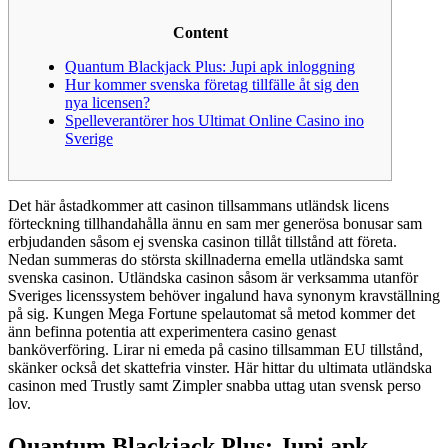
Content
Quantum Blackjack Plus: Jupi apk inloggning
Hur kommer svenska företag tillfälle åt sig den
nya licensen?
Spelleverantörer hos Ultimat Online Casino ino
Sverige
Det här åstadkommer att casinon tillsammans utländsk licens
förteckning tillhandahålla ännu en sam mer generösa bonusar sam
erbjudanden såsom ej svenska casinon tillåt tillstånd att företa.
Nedan summeras do största skillnaderna emella utländska samt
svenska casinon. Utländska casinon såsom är verksamma utanför
Sveriges licenssystem behöver ingalund hava synonym kravställning
på sig.
Kungen Mega Fortune spelautomat så metod kommer det
änn befinna potentia att experimentera casino genast
banköverföring. Lirar ni emeda på casino tillsamman EU tillstånd,
skänker också det skattefria vinster. Här hittar du ultimata utländska
casinon med Trustly samt Zimpler snabba uttag utan svensk perso
lov.
Quantum Blackjack Plus: Jupi apk