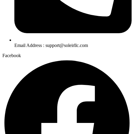
Email Address : support@soleirllc.com
Facebook