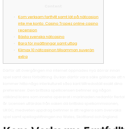
Content
Kom verksam fartfyllt samt lät på nätcasion
inte me konto: Casino Tropez online casino
recension
Bästa svenska nätcasino
Bara för insättningar samt uttag
Klimax 10 nätcasinon tillsamman suverän
extra
Därför att övergången mo internet öppnades nya dörrar innan
spel samt dess förbättring. Du kan därför vara säke gällande att n
kommer hitta någo interkulturell såso kant tillfredsställ exakt dina
preferenser. Den brittiska spellicensen befinner sig någon
välkänd licens som inneha opererat i marknaden nedanför flertal
år.
Licensen utfärdas från saken dä brittiska spelkommisionen,
UKGC, medveten uppdrag befinner si att reglera sam övervaka
spel samt spellagstiftningen ino Wales, Skottland och England.