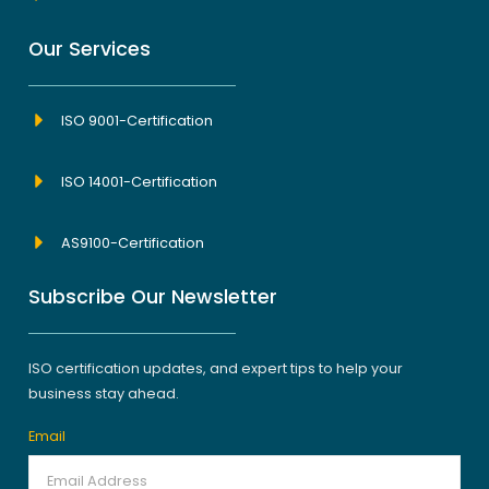
Our Services
ISO 9001-Certification
ISO 14001-Certification
AS9100-Certification
Subscribe Our Newsletter
ISO certification updates, and expert tips to help your
business stay ahead.
Email