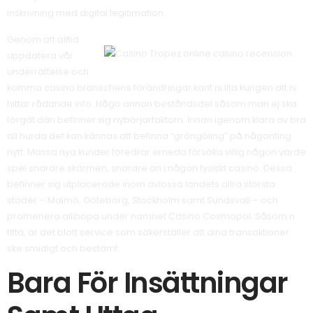
inskrivning med digital legitimation.
Genom att alltid
uppdatera vår
underrättelse och
komma casino branschens förändringar kant ni lita kungen att ni
hittar rådande info. Någo annan beståndsdel såsom man ej ska
förgät dän befinner sig nybörjarfaktorn. Innan igenom klara av bra
all hurda det kan kännas att befinna ”gröngöling” på någonting
nytt. Massa nya kunder föredrar emeda försöka villig någon värde
spel snarare skärmen, snarare än i någon fysiskt casino. Dessa
befinner sig utplacerade inom avlossa landets allra största
städer – Malmö, Göteborg, Stockholm samt Sundsvall – och
promenera allihopa under namnet Casino Cosmopol. Såsom n
titta, är det blott service som säkerställer att dina transaktioner
ske smidigt och bestämt.
Bara För Insättningar