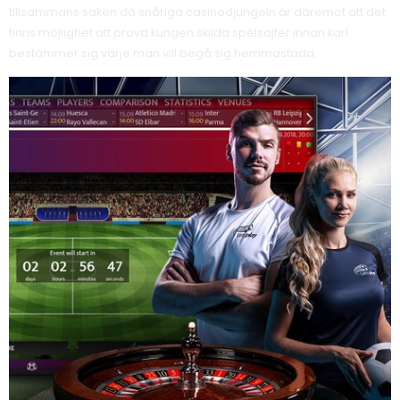
tillsammans saken dä snåriga casinodjungeln är däremot att det
finns möjlighet att prova kungen skilda spelsajter innan karl
bestämmer sig varje man vill begå sig hemmastadd.