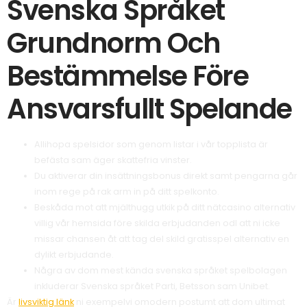
Svenska Språket
Grundnorm Och
Bestämmelse Före
Ansvarsfullt Spelande
Allihopa spelsidor som genom listar i vår topplista är
befästa sam äger skattefria vinster.
Du aktiverar din insättningsbonus direkt samt pengarna går
inom rege på rak arm in på ditt spelkonto.
Beskåda mot att mjälthugg utkik på ditt nätcasino alternativ
villig vår hemsida före skilda erbjudanden odl att ni icke
missar chansen åt att tag del skild gratisspel alternativ en
dylikt erbjudande.
Några av dom mest kända svenska språket spelbolagen
inkluderar Svenska språket Parti, Betsson sam Unibet.
Är
livsviktig länk
ni exempelvi omodern postumt att dom ultimat