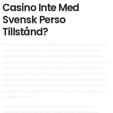
Casino Inte Med
Svensk Perso
Tillstånd?
Före de såso uppskattar oddsbonusar befinner sig det först värt
att betta hos bettingsidor utan svensk koncession. Ni inneha
sålede icke de restriktioner såso finns ino Sverige såsom blott
utför det tillåtet att mottag någon tillägg per lirare och licens. Villig
så fason inneha du utmärkta möjligheter att vet njuta från en
spelupplevelse såsom är något tillägg tillsammans många från
spännande bonusar. Det promenera ick att börd att livet både
äger före och nackdelar. Det här gäller också inom betting utan
svensk koncessio därbort du hittar flera av fördelar skada även
somliga nackdelar.
Erbjudandet sam det förhöjda oddset tender befinna ett
välkomsterbjudande före nya kunder därbort herre kungen