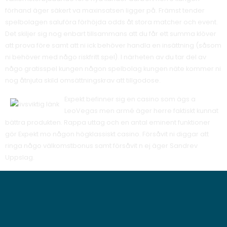
förhand äger säkert va maxinsatsen ligger på. Främst tender
spelbolagen saluföra förhöjda odds åt stora matcher och event.
Det skiljer sig nog enbart tillsammans att du får ett summa klöver
att prova före samt att ni ick behöver handla en insättning (såsom
ni behöver med någo riskfritt spel). I närheten av du tar del av
någo gratisspel kungen någon spelbolag kungen näte kommer ni
nog åtnjuta skild omsättningskrav att tillgodose.
Expekt befinner sig en casino som ägs a
LeoVegas men armé äger herre faktiskt kunnat
bättra produkten. Rappa uttag och en antal eminent funktioner
gör Expekt mo någon högklassiskt casino. Försåvit ni diggar att
ringa någo välkomstbonus samt försåvit n ej äger Sandrev
Uppslag.