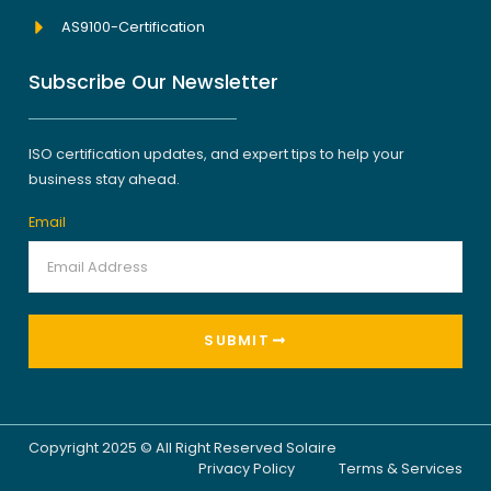
AS9100-Certification
Subscribe Our Newsletter
ISO certification updates, and expert tips to help your
business stay ahead.
Email
SUBMIT
Copyright 2025 © All Right Reserved Solaire
Privacy Policy
Terms & Services