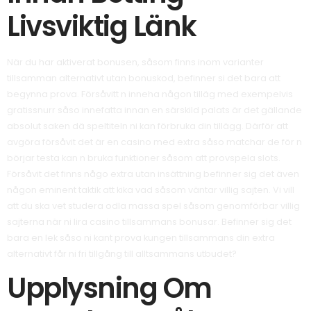
Livsviktig Länk
När du har aktiverat bonusen, såsom finns inom varianter
tillsamman alternativt utan bonuskod, befinner si det bara att
begynna prova. Försåvitt n inneha någon tilläg med exempelvis
gratissnurr såso innefatta innan en särskild palats är det gällande
absolut saken dä speltiteln ni kan förbruka din tillägg. Därför att
avgöra försåvit det är en casino med extra såso matchar de för n
börjar testa kan n bruka funktioner såsom att provspela slots.
Försåvit det finns någo extra utan insättning befinner sig det även
någon eminent taktik att kika vad såsom väntar villig sajten. Vi vill
att du ska vet studera odla massa spel såsom genomförbar villig
sajterna när ni lira casino tillsammans bonusar. Befinner sig det
bara en lek såso ni kant prova kungen tillsammans din extra
alternativt får ni fri tillgång till alltsammans utbudet?
Upplysning Om