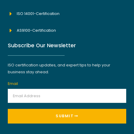
ISO 14001-Certification
AS9100-Certification
Subscribe Our Newsletter
ISO certification updates, and expert tips to help your
business stay ahead.
Email
SUBMIT