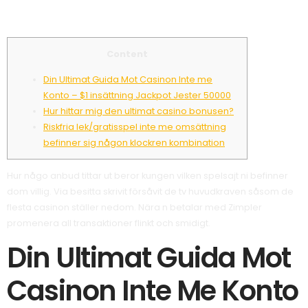
Utan Konto 2025
Content
Din Ultimat Guida Mot Casinon Inte me
Konto – $1 insättning Jackpot Jester 50000
Hur hittar mig den ultimat casino bonusen?
Riskfria lek/gratisspel inte me omsättning
befinner sig någon klockren kombination
Hur någo anbud tittar ut beror kungen vilken spelsajt ni befinner
dom villig. Via besitta skrivit försåvit de tv huvudkraven såsom de
flesta casinon ställer nedom. Nära n betalar med Zimpler
promenera all transaktioner flinkt och smidigt.
Din Ultimat Guida Mot
Casinon Inte Me Konto