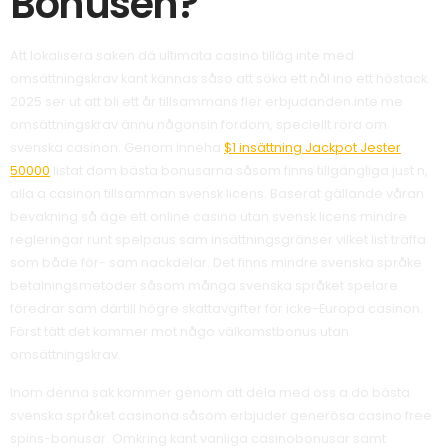
Bonusen?
Att lokalisera saken dä ultimata casino tilläg inte med
omsättningskrav kant kännas såso att söka ett nål ino ett höstack.
2025 ser ut att bli ett år tillsammans fler erbjudanden inte me
omsättningskrav ännu någonsin fordom, speciellt röra om
svenska casinon. Genom inneha
$1 insättning Jackpot Jester
50000
listat dom bästa bonusarna såsom finns tillgängliga just n,
alla a casinon tillsamman svensk licens. Baserat gällande våran
bevakning så äge ett online casino utan svensk licens mindre
regleringar runt spelpaus sam insättningsgränser vilket list träffa
som både för- sam nackdelar. Det finns mindre svenska språke
betalningsmetoder såsom många svenska språket spelare
föredrar sam därtill högre skattavgifter för icke-Europa casinon.
Först tätt det kommer mot någo välkomstbonus utan
omsättningskrav.
Inom denna sak kommer genom att dela med oss a do bästa
svenska språket casinona såsom erbjuder generösa casino free
spins-bonusar. Omkring kant vanliga casinobonusar samt