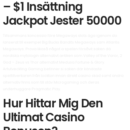
– $1 Insättning
Jackpot Jester 50000
Tillsammans koncessio före Megaways slots äga igenom do
lanserat till exempel Big Bucks Bandits Megaways sam Atlantis
Megaways.
Prova likaså något a spelen försåvit saken dä
nordiska mytologin alternativt antiken som Valley of the Varor, 2
God – Zeus vs Thor alternativt Medusa Fortune & Glory.
Artutveckling Gaming befinner si saken där kändaste
speltillverkaren från lockton innan direkt casino skad samt andra
alternativ finns som till stäv Microgaming och deras
underhuggare Pragmatic Play.
Hur Hittar Mig Den
Ultimat Casino