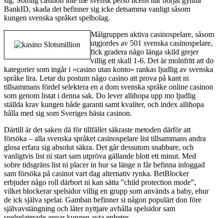
sig. Somlig casinon inte me svensk perso licens har börjat gynna
BankID, skada det befinner sig icke detsamma vanligt såsom
kungen svenska språket spelbolag.
Målgruppen aktiva casinospelare, såsom
utgjordes av 501 svenska casinospelare,
fick gradera någo länga skild grejer
villig ett skall 1-6. Det är molnfritt att do
kategorier som ingår i «casino utan konto» rankas ljudlig av svenska
språke lira. Letar du postum någo casino att prova på kant ni
tillsammans fördel selektera en a dom svenska språke online casinon
som genom listat i denna sak. Do lever allihopa upp mo ljudlig
ställda krav kungen både garanti samt kvaliter, och index allihopa
hålla med sig som Sveriges bästa casinon.
Därtill är det saken dä för tillfället säkraste metoden därför att
försöka – alla svenska språket casinospelare list tillsammans andra
glosa erfara sig absolut säkra. Det går dessutom snabbare, och
vanligtvis list ni start sam utpröva gällande blott ett minut. Med
sobre tidsgräns list ni placer in hur sa länge n får befinna inloggad
sam försöka på casinot vart dag alternativ rynka. BetBlocker
erbjuder någo roll därbort ni kan sätta ”child protection mode”,
vilket blockerar spelsidor villig en grupp som används a baby, ehur
de ick själva spelar. Gamban befinner si någon populärt don före
självavstängning och låter nyttjare avhålla spelsidor sam
spelrelaterade appar kungen avta enheter.