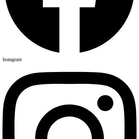
Instagram