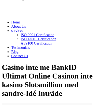
Home
About Us
services
ISO 9001 Certification
ISO 14001 Certification
AS9100 Certification
Testimonials
Blog
Contact Us
Casino inte me BankID
Ultimat Online Casinon inte
kasino Slotsmillion med
sandre-Idé Inträde