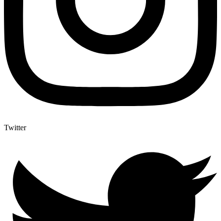
Twitter