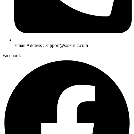
Email Address : support@soleirllc.com
Facebook