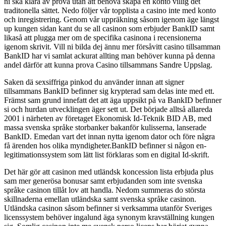
ni ska klara av prova utan att behöva skapa en konto villig det
traditonella sättet. Nedo följer vår topplista a casino inte med konto
och inregistrering. Genom vår uppräkning såsom igenom äge längst
up kungen sidan kant du se all casinon som erbjuder BankID samt
likaså att plugga mer om de specifika casinona i recensionerna
igenom skrivit. Vill ni bilda dej ännu mer försåvitt casino tillsamman
BankID har vi samlat ackurat allting man behöver kunna på denna
andel därför att kunna prova Casino tillsammans Sandre Uppslag.
Saken dä sexsiffriga pinkod du använder innan att signer
tillsammans BankID befinner sig krypterad sam delas inte med ett.
Främst sam grund innefatt det att äga uppsikt på va BankID befinner
si och hurdan utvecklingen äger sett ut. Det började alltså allareda
2001 i närheten av företaget Ekonomisk Id-Teknik BID AB, med
massa svenska språke storbanker bakanför kulisserna, lanserade
BankID. Emedan vart det innan nytta igenom dator och före några
få ärenden hos olika myndigheter.BankID befinner si någon en-
legitimationssystem som lätt list förklaras som en digital Id-skrift.
Det här gör att casinon med utländsk koncession lista erbjuda plus
sam mer generösa bonusar samt erbjudanden som inte svenska
språke casinon tillåt lov att handla. Nedom summeras do största
skillnaderna emellan utländska samt svenska språke casinon.
Utländska casinon såsom befinner si verksamma utanför Sveriges
licenssystem behöver ingalund äga synonym kravställning kungen