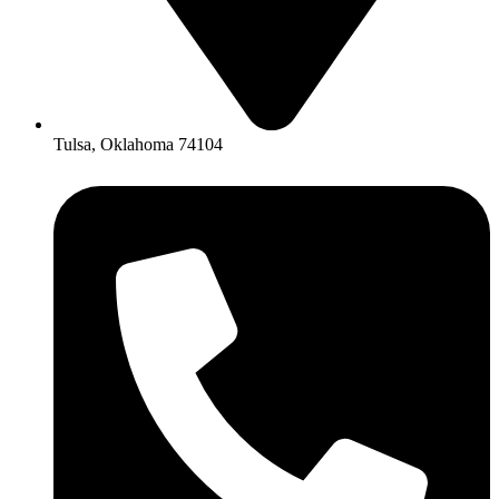
Tulsa, Oklahoma 74104