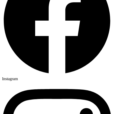
Instagram