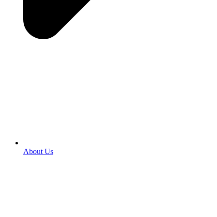
About Us