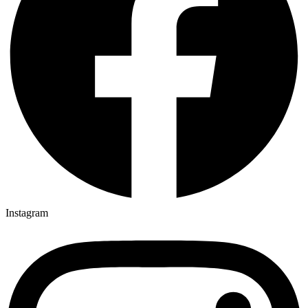
Instagram