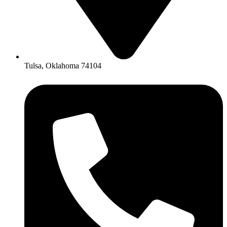
Tulsa, Oklahoma 74104