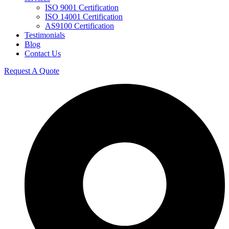
ISO 9001 Certification
ISO 14001 Certification
AS9100 Certification
Testimonials
Blog
Contact Us
Request A Quote