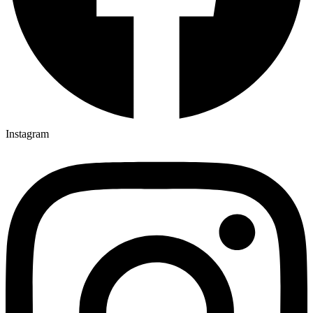
Instagram