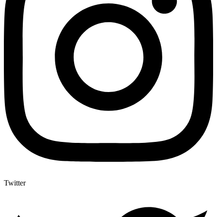
Twitter