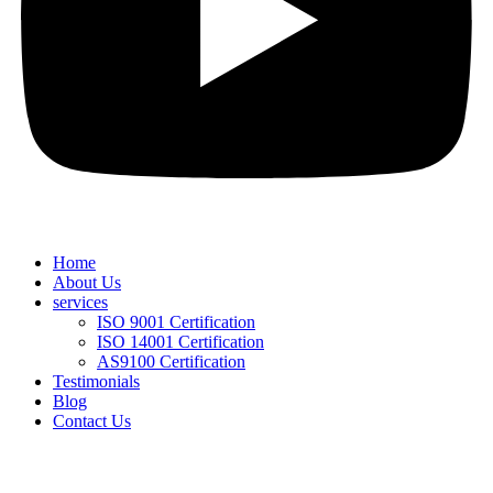
Home
About Us
services
ISO 9001 Certification
ISO 14001 Certification
AS9100 Certification
Testimonials
Blog
Contact Us