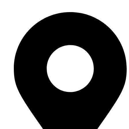
Skip
to
content