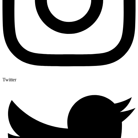
Twitter