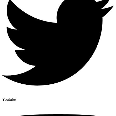
Youtube