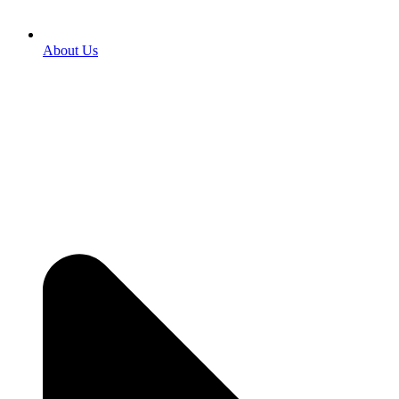
About Us