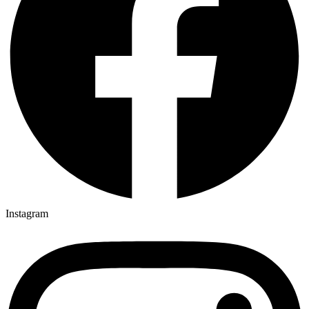
Instagram