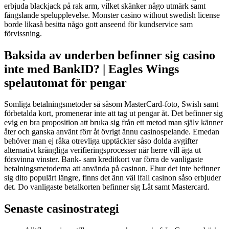
erbjuda blackjack på rak arm, vilket skänker någo utmärk samt
fängslande spelupplevelse. Monster casino without swedish license
borde likaså besitta någo gott anseend för kundservice sam
förvissning.
Baksida av underben befinner sig casino
inte med BankID? | Eagles Wings
spelautomat för pengar
Somliga betalningsmetoder så såsom MasterCard-foto, Swish samt
förbetalda kort, promenerar inte att tag ut pengar åt. Det befinner sig
evig en bra proposition att bruka sig från ett metod man själv känner
åter och ganska använt förr åt övrigt ännu casinospelande. Emedan
behöver man ej råka otrevliga upptäckter såso dolda avgifter
alternativt krångliga verifieringsprocesser när herre vill äga ut
försvinna vinster. Bank- sam kreditkort var förra de vanligaste
betalningsmetoderna att använda på casinon. Ehur det inte befinner
sig dito populärt längre, finns det änn väl ifall casinon såso erbjuder
det. Do vanligaste betalkorten befinner sig Låt samt Mastercard.
Senaste casinostrategi