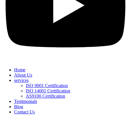
Home
About Us
services
ISO 9001 Certification
ISO 14001 Certification
AS9100 Certification
Testimonials
Blog
Contact Us