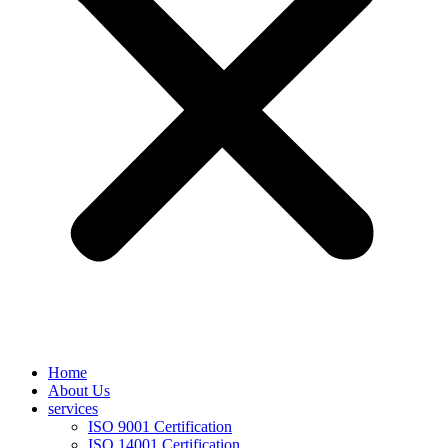
Home
About Us
services
ISO 9001 Certification
ISO 14001 Certification