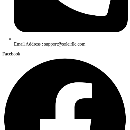
Email Address : support@soleirllc.com
Facebook