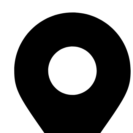
Skip
to
content