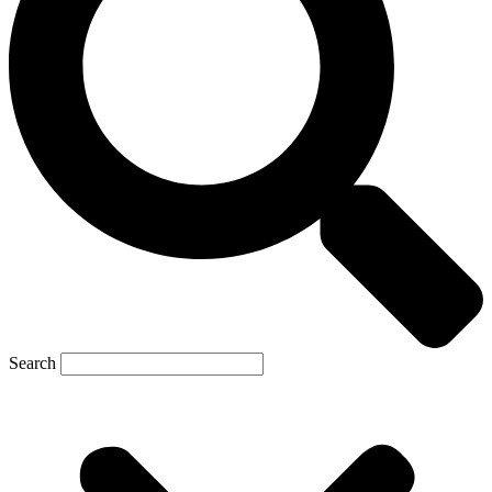
Search