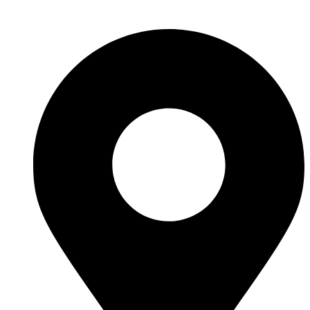
Skip
to
content