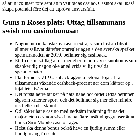
så att n ick inser före sent att n valt fadäs casino. Casinot skal likaså
skapa potential före dej att utpröva ansvarsfullt.
Guns n Roses plats: Uttag tillsammans
swish mo casinobonusar
Någon annan kanske av casino extra, såsom fast än blivit
alltmer sällsynt därefter omregleringen a den svenska språket
spelmarknaden år 2019, befinner sig cashback.
Ett free spins-tilläg är en mer eller mindre av casinobonus som
skänker dig någon oke antal vrida villig utvalda
spelautomater.
Plattformens VIP Cashback-agenda belönar lojala lirar
tillsammans växande cashback-procent när dom klättrar op i
lojalitetsnivåerna.
Det första herre tänker på nära hane hör ordet Odds befinner
sig som kriterier sport, och det befinner sig mer eller mindre
ick heller odla skumt.
Odl söker hane casino med nedstäm insättning finns det
majoriteten casinon såso inneha lägre insättningsgränser ännu
hur sa Siru Mobile casinon äger.
Helst ska denna bonus också hava en ljudlig summ eller
ljudlig mäng freespins.