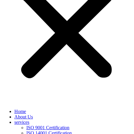
Home
About Us
services
ISO 9001 Certification
ISO 14001 Certification