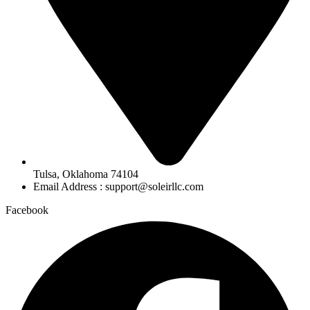
Tulsa, Oklahoma 74104
Email Address : support@soleirllc.com
Facebook