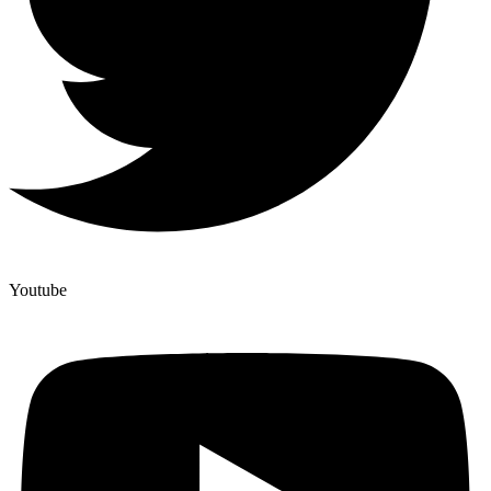
Youtube