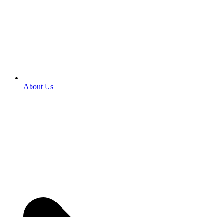
About Us