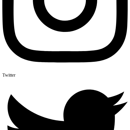
Twitter