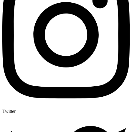
Twitter