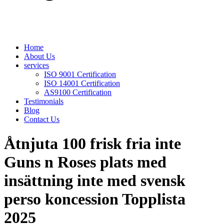
Home
About Us
services
ISO 9001 Certification
ISO 14001 Certification
AS9100 Certification
Testimonials
Blog
Contact Us
Åtnjuta 100 frisk fria inte
Guns n Roses plats med
insättning inte med svensk
perso koncession Topplista
2025