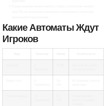
браузере.
В демо‑режиме можно менять ставку, количество линий и
звук.После окончания игры можно посмотреть статистику
выигрышей и проигрышей.
Какие Автоматы Ждут
Игроков
Вид
Тематика
Линии
Особенности
Классика
3
10-50
Простая механика,
барабана
частые выплаты
Видео‑слот
5
20-
HD‑графика, бонусы,
барабанов
100
мини‑игры
Прогрессивный
5+
30-
Общий джекпот
барабанов
200
растёт с каждой
ставкой