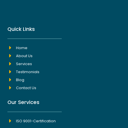
Quick LInks
Home
About Us
Services
Testimonials
Blog
Contact Us
Our Services
ISO 9001-Certification