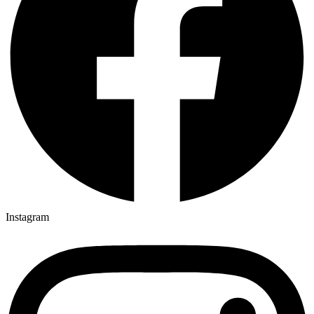
Instagram