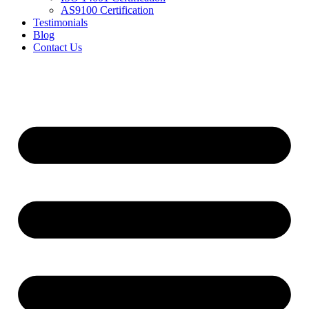
AS9100 Certification
Testimonials
Blog
Contact Us