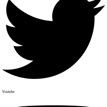
Youtube