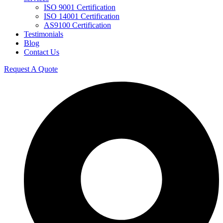
ISO 9001 Certification
ISO 14001 Certification
AS9100 Certification
Testimonials
Blog
Contact Us
Request A Quote