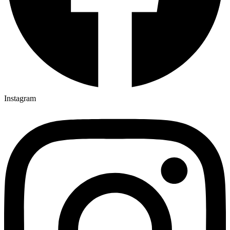
Instagram