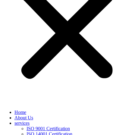
Home
About Us
services
ISO 9001 Certification
ISO 14001 Certification