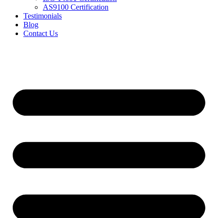
AS9100 Certification
Testimonials
Blog
Contact Us