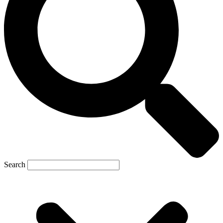
Search