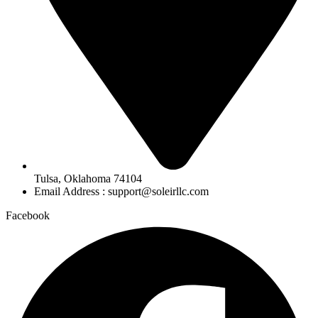
Tulsa, Oklahoma 74104
Email Address : support@soleirllc.com
Facebook