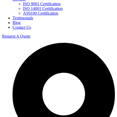
ISO 9001 Certification
ISO 14001 Certification
AS9100 Certification
Testimonials
Blog
Contact Us
Request A Quote