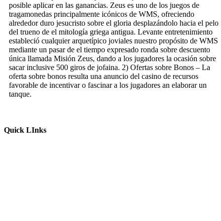
posible aplicar en las ganancias. Zeus es uno de los juegos de
tragamonedas principalmente icónicos de WMS, ofreciendo
alrededor duro jesucristo sobre el gloria desplazándolo hacia el pelo
del trueno de el mitología griega antigua. Levante entretenimiento
estableció cualquier arquetípico joviales nuestro propósito de WMS
mediante un pasar de el tiempo expresado ronda sobre descuento
única llamada Misión Zeus, dando a los jugadores la ocasión sobre
sacar inclusive 500 giros de jofaina. 2) Ofertas sobre Bonos – La
oferta sobre bonos resulta una anuncio del casino de recursos
favorable de incentivar o fascinar a los jugadores an elaborar un
tanque.
Quick LInks