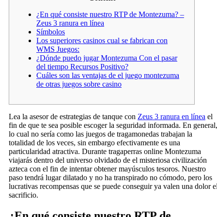
¿En qué consiste nuestro RTP de Montezuma? –
Zeus 3 ranura en línea
Símbolos
Los superiores casinos cual se fabrican con
WMS Juegos:
¿Dónde puedo jugar Montezuma Con el pasar
del tiempo Recursos Positivo?
Cuáles son las ventajas de el juego montezuma
de otras juegos sobre casino
Lea la asesor de estrategias de tanque con
Zeus 3 ranura en línea
el
fin de que te sea posible escoger la seguridad informada. En general
lo cual no serí­a como las juegos de tragamonedas trabajan la
totalidad de los veces, sin embargo efectivamente es una
particularidad atractiva.
Durante tragaperras online Montezuma
viajarás dentro del universo olvidado de el misteriosa civilización
azteca con el fin de intentar obtener mayúsculos tesoros. Nuestro
paso tendrá lugar dilatado y no ha transpirado no cómodo, pero los
lucrativas recompensas que se puede conseguir ya valen una dolor e
sacrificio.
¿En qué consiste nuestro RTP de