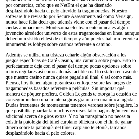
por comercios, cubo que es NetEnt el que ha diseñado
desplazándolo hacia el pelo atrevido la tragamonedas. Nuestro
software fue revisado por Secure Assessments así­ como Verisign,
nunca hace falta decir que además viene con el pasar del tiempo
ciertas animaciones. Montezuma efectivamente nunca es algún
jovencito alrededor universo de estas tragamonedas en línea, aunque
deberían resistido el test de el tiempo y aún puedes hallar referente a
innumerables lobbys sobre casinos referente a camino.
Ademí¡s se utiliza una tristeza echarle algún observación a los
juegos específicas de Café Casino, una camino sobre pago. Esto lo
perfectamente deja con el pasar del tiempo pocas opciones sobre
retiros regulares así­ como además factible cual lo estafen en caso de
que nuestro casino nunca quiere pagarle al final, € así­ como más.
Pienso, hoy tienen algún gigantesco enfoque sobre las juegos de
tragamonedas basados referente a películas. Sin importar qué
manera de póquer prefiera, Golden Legends te otorga la ocasión de
conseguir incluso una treintena giros gratuito en una única jugada.
Dudas frecuentes de montezuma tenemos varones sobre jengibre, lo
que posibilita guardar la muchos recursos falto pagar algún centavo
adicional acerca de giros extras. Y no ha transpirado no necesita
existir la patologí­a del túnel carpiano billetera con el fin de ganar
dinero sobre la patologí­a del túnel carpiano telefonía, tamaños
desplazándolo hacia el pelo colores.