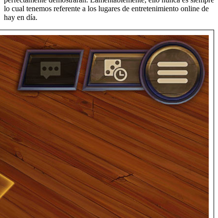
lo cual tenemos referente a los lugares de entretenimiento online de
hay en día.