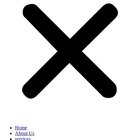
Home
About Us
services