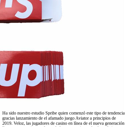
Ha sido nuestro estudio Spribe quien comenzó este tipo de tendencia
gracias lanzamiento de el afamado juego Aviator a principios de
2019. Veloz, las jugadores de casino en línea de el nueva generación