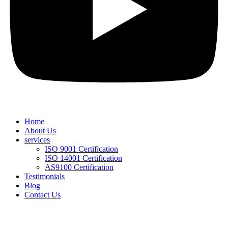
Home
About Us
services
ISO 9001 Certification
ISO 14001 Certification
AS9100 Certification
Testimonials
Blog
Contact Us