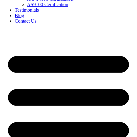
AS9100 Certification
Testimonials
Blog
Contact Us