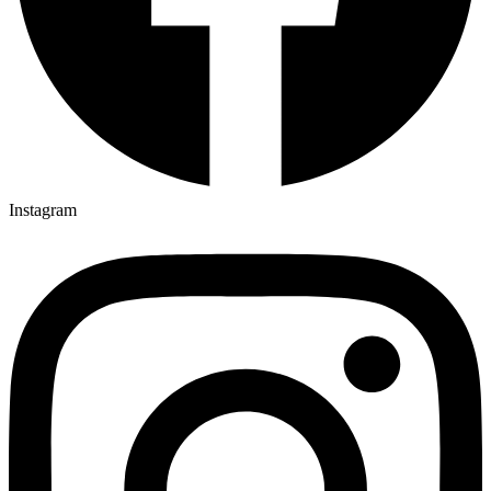
Instagram