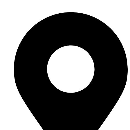
Skip
to
content