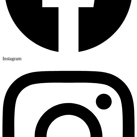
Instagram