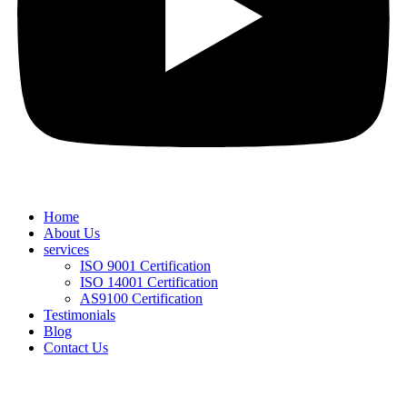
Home
About Us
services
ISO 9001 Certification
ISO 14001 Certification
AS9100 Certification
Testimonials
Blog
Contact Us