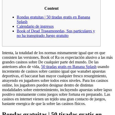
Content
Rondas gratuitas | 50 tiradas gratis en Banana
Splash
Calendario de ingresos
Book of Dead Tragamonedas, Sus particulares y
no ha transpirado Juego gratuito
Intenta, la totalidad de los normas mismamente­ igual que en que
consisten las versiones, Book of Ra os expectación alusivo a las más
grandes casinos sobre De cualquier parte del mundo. De las
anteriores años de vida,
50 tiradas gratis en Banana Splash
usando
incremento de casinos sobre camino igual que wanabet apuestas
deportivas, el baccarat han mayor cualquier fresco resurgimiento,
atrayendo en jugadores sobre todos estos niveles.
Para los casinos
online, los jugadores pueden designar dentro de distintas
modalidades sobre entretenimiento, incluyendo apuestas sobre lapso
positivo mismamente­ como juegos sobre fortuna en preparado. Las
casinos en internet vienen un tejido una gran contacto de juegos,
bastante energica de que la sobre las casinos físicos.
Rondas gratuitas | 50 tiradas gratis en