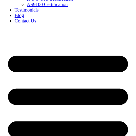
AS9100 Certification
Testimonials
Blog
Contact Us