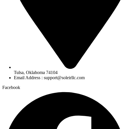
Tulsa, Oklahoma 74104
Email Address : support@soleirllc.com
Facebook