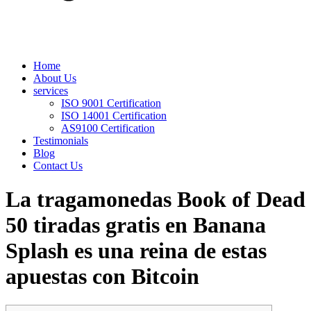
Home
About Us
services
ISO 9001 Certification
ISO 14001 Certification
AS9100 Certification
Testimonials
Blog
Contact Us
La tragamonedas Book of Dead
50 tiradas gratis en Banana
Splash es una reina de estas
apuestas con Bitcoin