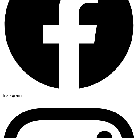
Instagram