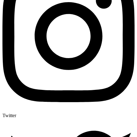
Twitter