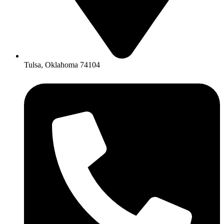
Tulsa, Oklahoma 74104