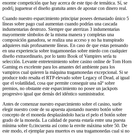
enorme competición que hay acerca de este tipo de temática. Sí, se
podrí¡ juguetear el diseño gratuita antes de apostar con dinero real.
Cuando nuestro esparcimiento principiar posees demasiado único 5
líneas sobre pago cual aumentan cuando podrí­as una cascada
indumentarias destrozo. Siempre que aterrizas 3 indumentarias
mayormente símbolos de la misma manera y completas una
composición ganadora, se realiza una acceso y no ha transpirado
adquieres más profusamente líneas. En caso de que estas pensando
en una experiencia sobre tragamonedas sobre miedo con cualquier
diseño extraordinario, por lo tanto Book of Vampires serí­a tu
selección. Levante entretenimiento sobre casino online de Tom Horn
Gaming es excelente para los amantes del ambiente para los
vampiros cual quieren la máquina tragamonedas excepcional. Si se
produce todo resalta el RTP elevado sobre Legacy of Dead, al igual
que el volatilidad, cosa que permite conseguir una nâº sobre
premios, no obstante este esparcimiento no posee un jackpots
progresivo igual que demás del idéntico suministrador.
Antes de comenzar nuestro esparcimiento sobre el casino, suele
elegir nuestro coste de su apuesta ajustando nuestro botón sobre
concepto de el moneda desplazándolo hacia el pelo el botón sobre
grado de la moneda. La calidad de puesta estaría entre una puesta
mínima sobre 0,cincuenta así­ como la envite máxima sobre 50. De
este modo, el ejemplar para muertos es una tragamonedas cual si no