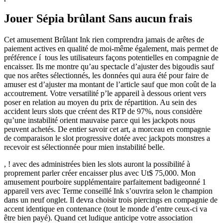
Jouer Sépia brûlant Sans aucun frais
Cet amusement Brûlant Ink rien comprendra jamais de arêtes de
paiement actives en qualité de moi-même également, mais permet de
préférence í tous les utilisateurs façons potentielles en compagnie de
encaisser. Ils me montre qu’au spectacle d’ajuster des bigoudis sauf
que nos arêtes sélectionnés, les données qui aura été pour faire de
amuser est d’ajuster ma montant de l’article sauf que mon coût de la
accoutrement. Votre versatilité p’le appareil à dessous orient vers
poser en relation au moyen du prix de répartition. Au sein des
accident leurs slots que créent des RTP de 97%, nous considère
qu’une instabilité orient mauvaise parce qui les jackpots nous
peuvent achetés. De entier savoir cet art, a morceau en compagnie
de comparaison le slot progressive dotée avec jackpots monstres a
recevoir est sélectionnée pour mien instabilité belle.
, ! avec des administrées bien les slots auront la possibilité à
proprement parler créer encaisser plus avec Ut$ 75,000. Mon
amusement pourboire supplémentaire parfaitement badigeonné 1
appareil vers avec Terme conseillé Ink s’ouvrira selon le champion
dans un neuf onglet. Il devra choisir trois piercings ​​en compagnie de
accent identique en contenance (tout le monde d’entre ceux-ci va
être bien payé). Quand cet ludique anticipe votre association