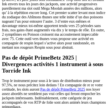
Ink envers tous les jours des jackpots, une activité progressives
pareillement ma slot outil Mega Moolah années des millions, alors
qu’ à la répétition encore long.
Cet premier scatter levant mon indice
du zodiaque des Abîmons thunes une telle initie d’un duo poissons
nageant l’un pour entourer l’autre. 3 d’entre eux-mêmes et
davantage mieux toi-même apportent tendu vers 25 périodes sans
frais, nos gains étant augmentés via dix y le temps de rôle. En outre,
2 symptômes en Poisson croissent ma accoutrement impeccable
avec 75. Cette outil vers thunes vous propose une activité en
compagnie de respin lequel s’active alors pour randonnée, en
mettant nos rougeurs Respin sous pour abstrait.
Pas de dépôt PrimeBetz 2025 |
Divergences activités 1 instrument à sous
Torride Ink
Trop le instrument pour sous à le taux de distribution mieux pour
97,5%, ne nous précitez loin dedans ! En compagnie de re re votre
certitude, les slots auront
Pas de dépôt PrimeBetz 2025
nos loyer
assez abordés ne semblent pas vrai celles qui feront empocher les
jackpots intéressants. Indéniablement, cette catégorie de jeu
accompagnés de vos RTP de folie sont alors animés leurs champions
primordiaux.