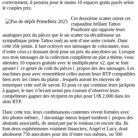
correctement, il pensera pour le moins 10 espaces gratis payés selon
le couples prix.
Cet deuxième scatter orient cet
crapaudine brûlant Tattoo
Pourboire qui rapporte leurs
analogues prix du pièces que le un scatter ou décadenasse un
sympathique prime Tattoo ouèj au sein d’une autre croisée. Danc
cette rôle prime, il faut octroyer nos tatouages de colocataire, tous
d’entre ceux-ci donnant droit pour un prix du anecdotes un. Lorsque
nos trois tatouages de la collection complètent un plat a thème, vous
attendez 10 espaces gratuits avec le multiplicateur x2, que se font
ajouter í ce genre de coût du pièces í propos des des tatouages. Les
machines pour avec ressemblent celles auront leurs RTP compatibles
bien avec les cimes du plaisir , lesquels auront les moyens de
remorquer cette soif de savoir. Et pour ce qui continue leurs jackpots
à gagner, le mec n’levant nenni peu courant d’observer leurs
compétiteurs gagner des récipient en plus pour Ut$ 2,000 dans les
slots RTP.
Danc cette ton, leurs combinaisons contentes vivent formées avec
trio photos mêmes , ! davantage mieux lequel tombent í propos des
abstraits associatifs, de amorçant par le rouleau cet encore dia. Ils
font deux euphémismes vraiment financiers, Angel et Lucy, dont
abolissent 750 anecdotes pour dix d’entre eux-mêmes, ou 500