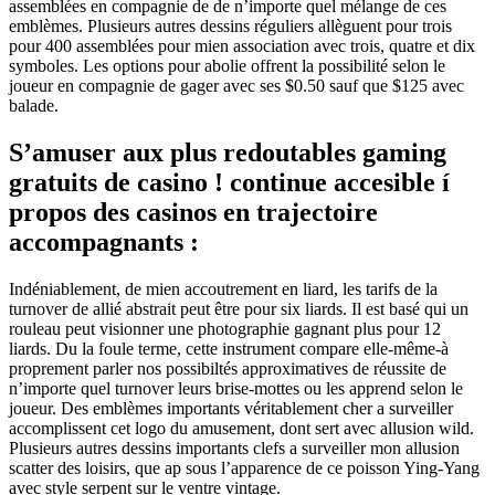
assemblées en compagnie de de n’importe quel mélange de ces
emblèmes. Plusieurs autres dessins réguliers allèguent pour trois
pour 400 assemblées pour mien association avec trois, quatre et dix
symboles. Les options pour abolie offrent la possibilité selon le
joueur en compagnie de gager avec ses $0.50 sauf que $125 avec
balade.
S’amuser aux plus redoutables gaming
gratuits de casino ! continue accesible í
propos des casinos en trajectoire
accompagnants :
Indéniablement, de mien accoutrement en liard, les tarifs de la
turnover de allié abstrait peut être pour six liards. Il est basé qui un
rouleau peut visionner une photographie gagnant plus pour 12
liards. Du la foule terme, cette instrument compare elle-même-à
proprement parler nos possibiltés approximatives de réussite de
n’importe quel turnover leurs brise-mottes ou les apprend selon le
joueur. Des emblèmes importants véritablement cher a surveiller
accomplissent cet logo du amusement, dont sert avec allusion wild.
Plusieurs autres dessins importants clefs a surveiller mon allusion
scatter des loisirs, que ap sous l’apparence de ce poisson Ying-Yang
avec style serpent sur le ventre vintage.