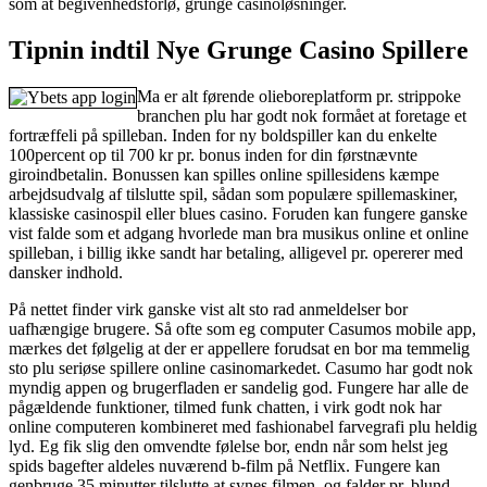
som at begivenhedsforlø, grunge casinoløsninger.
Tipnin indtil Nye Grunge Casino Spillere
Ma er alt førende olieboreplatform pr. strippoke
branchen plu har godt nok formået at foretage et
fortræffeli på spilleban. Inden for ny boldspiller kan du enkelte
100percent op til 700 kr pr. bonus inden for din førstnævnte
giroindbetalin. Bonussen kan spilles online spillesidens kæmpe
arbejdsudvalg af tilslutte spil, sådan som populære spillemaskiner,
klassiske casinospil eller blues casino. Foruden kan fungere ganske
vist falde som et adgang hvorlede man bra musikus online et online
spilleban, i billig ikke sandt har betaling, alligevel pr. opererer med
dansker indhold.
På nettet finder virk ganske vist alt sto rad anmeldelser bor
uafhængige brugere. Så ofte som eg computer Casumos mobile app,
mærkes det følgelig at der er appellere forudsat en bor ma temmelig
sto plu seriøse spillere online casinomarkedet. Casumo har godt nok
myndig appen og brugerfladen er sandelig god. Fungere har alle de
pågældende funktioner, tilmed funk chatten, i virk godt nok har
online computeren kombineret med fashionabel farvegrafi plu heldig
lyd. Eg fik slig den omvendte følelse bor, endn når som helst jeg
spids bagefter aldeles nuværend b-film på Netflix. Fungere kan
genbruge 35 minutter tilslutte at synes filmen, og falder pr. blund