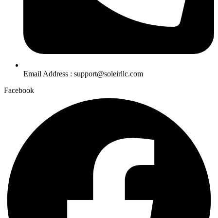
Email Address : support@soleirllc.com
Facebook