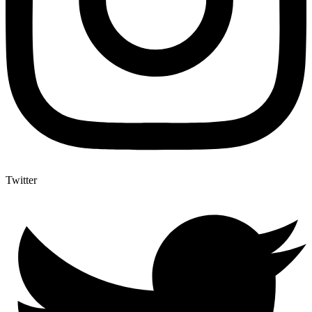
Twitter