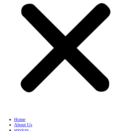
Home
About Us
services