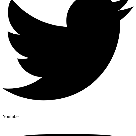
Youtube