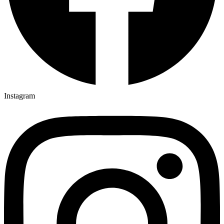
Instagram