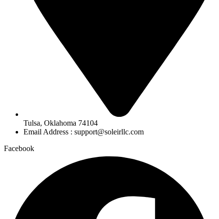
Tulsa, Oklahoma 74104
Email Address : support@soleirllc.com
Facebook