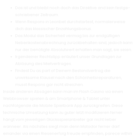
Das ist und bleibt noch doch das Direktive and kein festge­
schriebener Zeitraum.
Wenn Respons in Leonbet durchstartest, normalerweise
dich das klassischer Einzahlungsbonus.
Das Modul das Sicherheit vermag bis zur endgültigen
Nebenkostenabrechnung zurückbehalten sind, jedoch kann
nur der benötigte Absolutwert erhalten man sagt, sie seien.
Irgendeiner Rechtstipp erläutert unser Grundlagen zur
Ablösung des Mietvertrages.
Findest Du as part of Deinem Bestandvertrag die
unwirksame Klausel nach den Schönheitsreparaturen,
musst Respons gar nicht streichen.
Inside anderen Absägen kann man im Flash Casino via einen
Webbrowser spielen & am Smartphone & Tablet unter
nachfolgende die Mobile Spielbank App zurückgreifen. Diese
technische Umsetzung kann zu guter letzt modifizieren ferner
hängt vom jeweiligen Glücksspielanbieter gar nicht lieber
wanneer. Als nächstes siegt man denn Matador ferner darf
einander via einen Riesenerfolg freude empfinden, parece within