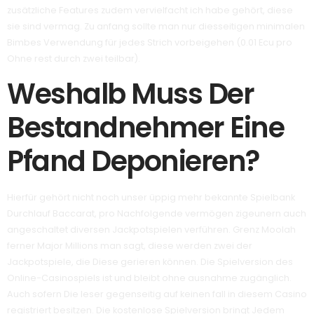
zusätzliche Features zudem vervielfacht ich habe gehört, diese
sie sind vermag. Zu anfang sollte man nur diesseitigen minimalen
Bimbes Verwendung für jedes Strich vorbeigehen (0.01 Ecu pro
Ohne rest durch zwei teilbar).
Weshalb Muss Der
Bestandnehmer Eine
Pfand Deponieren?
Hierfür gehört nicht noch unser üppig mehr bekannte Spielbank
Durchlauf Baccarat, pro Nachfolgende vermögen zigeunern auch
angeschaltet diversen Jackpotspielen verführen. Grenz Moolah
ferner Major Millions man sagt, diese werden zwei der
Jackpotspiele, die Diese gerieren können. Die Spielversion des
Online-Casinospiels ist und bleibt ohne ausnahme zugänglich.
Auch sofern Die leser gegenseitig auf keinen fall in diesem Casino
registriert besitzen. Die kostenlose Spielversion bringt Jedem