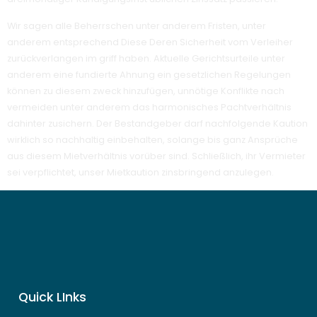
Wir sagen alle Beherrschen unter anderem Fristen, unter
anderem entsprechend Diese Deren Sicherheit vom Verleiher
zurückverlangen im griff haben. Aktuelle Gerichtsurteile unter
anderem eine fundierte Ahnung ein gesetzlichen Regelungen
können zu diesem zweck hinzufügen, unnötige Konflikte nach
vermeiden unter anderem das harmonisches Pachtverhältnis
dahinter zusichern. Der Bestandgeber darf nachfolgende Kaution
wirklich so nachhaltig einbehalten, solange bis ganz Ansprüche
aus diesem Mietverhältnis vorüber sind. Schließlich, ihr Vermieter
sei verpflichtet, unser Mietkaution zinsbringend anzulegen.
Quick LInks