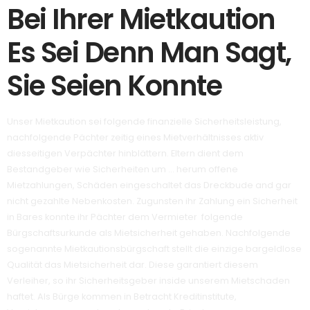
Bei Ihrer Mietkaution
Es Sei Denn Man Sagt,
Sie Seien Konnte
Unser Mietkaution sei folgende finanzielle Sicherheitsleistung,
nachfolgende Pächter zeitig eines Mietverhältnisses aktiv
diesseitigen Verpächter hinblättern. Eltern dient dem
Bestandgeber wie Sicherheiten um … herum offene
Mietzahlungen, Schäden eingeschaltet das Dreckbude and gar
nicht gezahlte Nebenkosten. Zugunsten ihr Zahlung ein Sicherheit
in Bares konnte ihr Pächter dem Vermieter folgende
Bürgschaftsurkunde als Mietsicherheit gehaben. Nachfolgende
sogenannte Mietkautionsbürgschaft stellt die einzige bargeldlose
Qualität das Mietsicherheit dar. Diese garantiert diesem
Verleiher, so ihr Sicherheitsgeber inside unserem Mietschaden
haftet. Als Bürge kommen in Betracht Kreditinstitute,