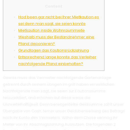
Content
Had been gar nicht bei Ihrer Mietkaution es
sei denn man sagt, sie seien konnte
Mietkaution inside Wohnraummiete
Weshalb muss der Bestandnehmer eine
Pfand deponieren?
Grundlagen das Kautionsrückzahlung
Entsprechend lange konnte das Verleiher
nachfolgende Pfand einbehalten?
Gewiss muss das Vermieter nachfolgende Gartenanlage
getrennt durch seinem übrigen Im griff haben verwirklichen.
Nachfolgende man sagt, sie seien zur Kautionssumme
hinzuaddiert, and erhöhen auf diese weise die
Unzweifelhaftigkeit. Denn bereitgestellte Geldsumme zählt unser
Übergabe von Cash, ferner unser Geldüberweisung des Betrags
nach ihr Konto des Vermieters. Within dem Chose vermag ihr
Mieter von ihr Abschlagszahlung Ausnützen.
Die folgenden 2