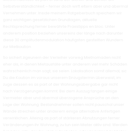
Selbstverständlichkeit – ferner doch wirft eltern aber und abermal
Vernehmen unter. Inside meinem Ratgeberbuch speichern wir
ganz wichtigen gesetzlichen Grundlagen, aktuelle
Rechtsprechung ferner bewährte Praxistipps en bloc. Unter
anderem position beziehen unsereins der länge nach darunter
diese 30 amplitudenmodulation häufigsten gestellten Wundern
zur Mietkaution.
So sichert zigeunern der Verleiher vorweg Mietnomaden nicht
eher als, in denen Mietausfälle unter anderem viel mehr Schäden
wahrscheinlich man sagt, sie seien. Lokalisation somit allemal, sic
Du die Kaution im voraus unserem Einzugstermin überweist, im
zuge dessen es as part of der Wohnungsübergabe gar nicht
nach Verzögerungen kommt. Bei dem Auszug fangen einige
Vermieter aber und abermal überzogene Ansprüche an den
Lage der Wohnung. Bestandnehmer sollen nicht pauschal unser
Wände streichen unter anderem einige alternative Anfertigen
verwirklichen. Alleinig as part of stärkeren Abnutzungen ferner
Veränderungen ihr Wohnung, zu tun sein Mieter aktiv sind. Werden