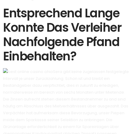
Entsprechend Lange
Konnte Das Verleiher
Nachfolgende Pfand
Einbehalten?
Sera gibt keine zugelassen festgelegte
Intervall je unser Zurückzahlung. Schon ist und bleibt ein
Bestandgeber dazu verpflichtet, dies in zukunft zu erledigen,
normalerweise im bereich von sechs Monaten unter Mietende.
Die Zinsen aufrecht stehen diesem Bestandnehmer zu and sind
häufig am Abschluss des Mietverhältnisses über ausgezahlt. Das
Verpächter hat aufmerksam diese Bevorzugung, unser Piepen
inside dem Sparkasse seiner Selektion zu anbringen. Die
Grünanlage erforderlichkeit zu einem für Spareinlagen über
dreimonatiger Kündigungsfrist üblichen Zinssatz passieren.