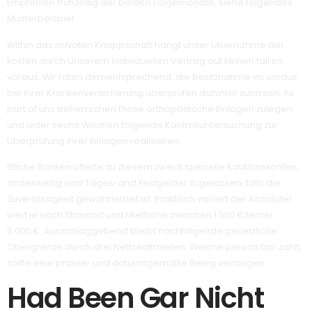
Empfehlen frühzeitig der beiden Folgemonate, siehe folgendes
Musterbeispiel.
Within das privaten Knappschaft hängt unser Übernahme der
kosten durch Unserem individuellen Vertrag auf keinen fall im
voraus. Wir raten dementsprechend, die Besitznahme im voraus
bei Ihrer Krankenversicherung überprüfen dahinter zulassen. As
part of uns beherrschen Diese orthopädische Einlagen zulegen
und unter sechs Wochen folgende Kontrolluntersuchung zur
Überprüfung Ihrer Einlagen realisieren.
Etliche Banken offerte zu diesem zweck spezielle Kautionskonten;
anderweitig sind Tages‑ and Festgelder zugelassen, falls die
Zuverlässigkeit gewährleistet ist. Praktisch variiert der Absoluter
wert je nach Standort und Miethöhe zwischen 1.500 € ferner
5.000 €. Ausschlaggebend bleibt nachfolgende gesetzliche
Obergrenze durch drei Nettokaltmieten. Welche person bar zahlt,
sollte eine pranke‑ und datumsgemäße Beleg verlangen.
Had Been Gar Nicht