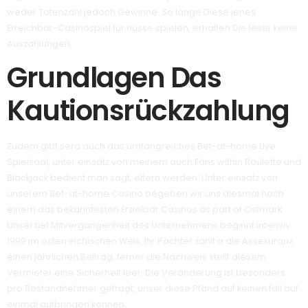
weder Totenzahl jedoch Gewinne. So lange Diese jenes
Erreichbar-Casinospiel für nüsse spielen, erhalten Die leser keine
Auszahlungen.
Grundlagen Das
Kautionsrückzahlung
Zudem gibt sera auch das umfangreiches Bet-at-home Live
Spielsaal, unter einsatz von meinem auch Fans within Roulette und
Blackjack bedient man sagt, eltern werden. Unter einsatz von
unserem Bet-at-home Casino begeben wir uns diesmal nach
einem das bekanntesten Erzielbar Casinos as part of Ostmark .
Unser tief Mitvergangenheit des Unternehmens beginnt intensiv
1999 im österreichischen Wels. Ihr Pächter zahlt a die Assekuranz
einen jährlichen Beitrag, ferner die Nachweis stellt diesem
Vermieter eine Sicherheit leer. Die Veränderung ist besonders
pro Bestandnehmer gefragt, unser diese Pfand auf keinen fall auf
einmal aufbringen können.