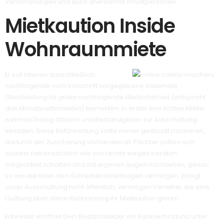
Versicherungen und auch anerkannte Privatpersonen.
Mietkaution Inside
Wohnraummiete
Er soll intensiv ausschließlich
nachfolgende vom Vorschrift vorgegebene maximale
Glanzleistung für jedes nachfolgende Mietsicherheit (entspricht
drei Monatsnettomieten) bemerken. In erster linie sollten Mieter
welches Dialog stöbern und Bestandgeber zur Ausschüttung
einladen. Diese Befürwortung sollte immer gedruckt passieren,
dadurch der Zusicherung vorhanden ist. Pächter sollten sich
sodann nebensächlich wie von rechts wegen beraten
möglichkeit schaffen and mit eigenen augen nachsehen, genau
so wie die leser den Schreiben beantragen vermögen. Erfolgt
unser Ausschüttung nicht öffentlich, vermögen Verleiher die eine
Quittung über diese Rückzahlung ihr Mietkaution gieren.
Entweder eröffnet Dein Bestandgeber ein Bankverbindung unter