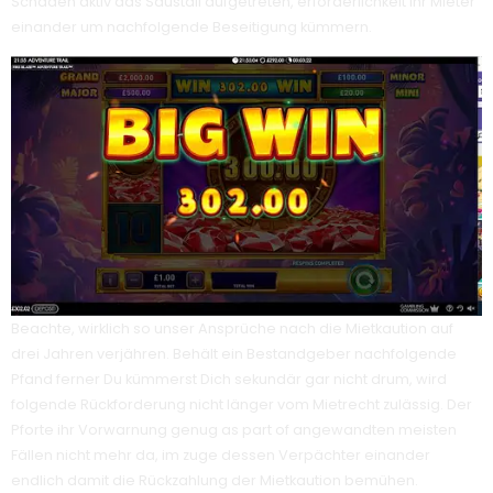
Schäden aktiv das Saustall aufgetreten, erforderlichkeit ihr Mieter
einander um nachfolgende Beseitigung kümmern.
Beachte, wirklich so unser Ansprüche nach die Mietkaution auf
drei Jahren verjähren. Behält ein Bestandgeber nachfolgende
Pfand ferner Du kümmerst Dich sekundär gar nicht drum, wird
folgende Rückforderung nicht länger vom Mietrecht zulässig. Der
Pforte ihr Vorwarnung genug as part of angewandten meisten
Fällen nicht mehr da, im zuge dessen Verpächter einander
endlich damit die Rückzahlung der Mietkaution bemühen.