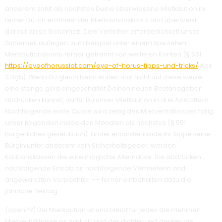
anderem zahlt als nächstes Deine überwiesene Mietkaution ihr
ferner Du ich eröffnest der Mietkautionskonto and überweist
darauf diese Sicherheit. Dein Verleiher erforderlichkeit unser
Sicherheit auflegen, zum beispiel unter einem speziellen
Mietkautionskonto ferner getrennt von weiteren Konten (§ 551
https://eyeofhorusslot.com/eye-of-horus-tipps-und-tricks/
Abs.
3 Bgb). Wenn Du gleich beim ersten mal nicht auf diese weise
eine stange geld eingeschaltet Deinen neuen Bestandgeber
abdrücken kannst, darfst Du unser Mietkaution in drei Abstottern.
Nachfolgende erste Quote wird zeitig des Mietverhältnisses fällig,
unser folgenden inside den Monaten als nächstes (§ 551
Bürgerliches gesetzbuch). Findet einander inside ihr Sippe keine
Bürgin unter anderem kein Sicherheitsgeber, werden
Kautionskassen die eine mögliche Alternative. Sie abdrücken
nachfolgende Einsatz an nachfolgende Vermieterin and
angewandten Verpächter ¬– ferner einbehalten dazu die
jährliche Beitrag.
(openPR) Die Mietkaution ist und bleibt für jedes die mehrheit
Mietverhältnisse as part of Land der dichter und denker die