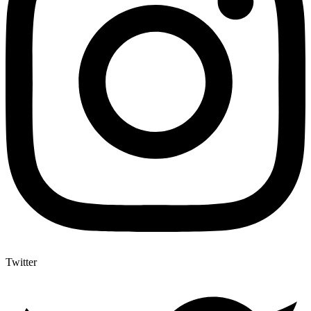
Twitter