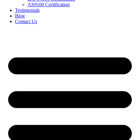
AS9100 Certification
Testimonials
Blog
Contact Us