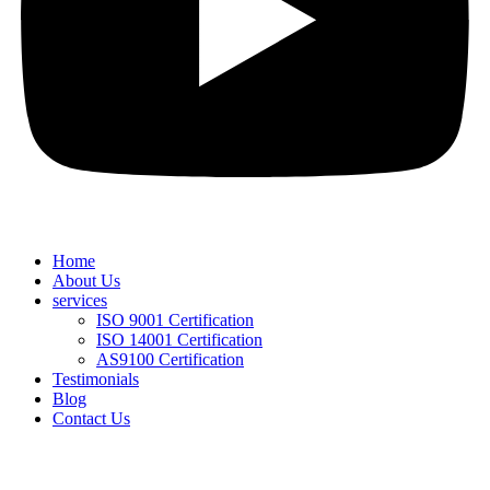
Home
About Us
services
ISO 9001 Certification
ISO 14001 Certification
AS9100 Certification
Testimonials
Blog
Contact Us