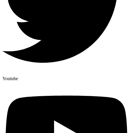
Youtube