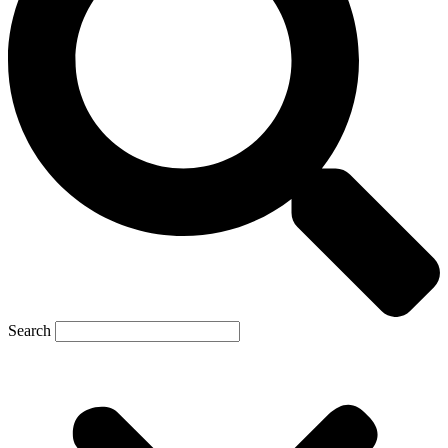
Search