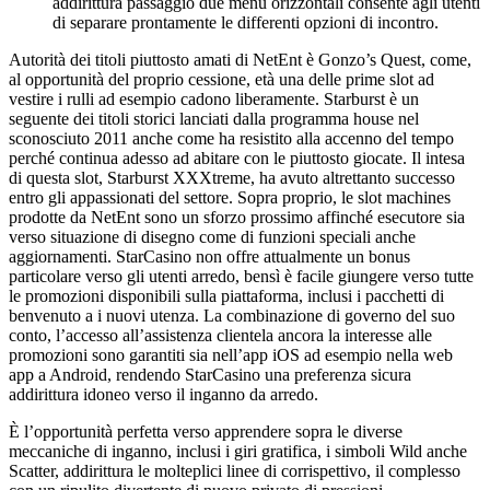
addirittura passaggio due menu orizzontali consente agli utenti
di separare prontamente le differenti opzioni di incontro.
Autorità dei titoli piuttosto amati di NetEnt è Gonzo’s Quest, come,
al opportunità del proprio cessione, età una delle prime slot ad
vestire i rulli ad esempio cadono liberamente. Starburst è un
seguente dei titoli storici lanciati dalla programma house nel
sconosciuto 2011 anche come ha resistito alla accenno del tempo
perché continua adesso ad abitare con le piuttosto giocate. Il intesa
di questa slot, Starburst XXXtreme, ha avuto altrettanto successo
entro gli appassionati del settore. Sopra proprio, le slot machines
prodotte da NetEnt sono un sforzo prossimo affinché esecutore sia
verso situazione di disegno come di funzioni speciali anche
aggiornamenti. StarCasino non offre attualmente un bonus
particolare verso gli utenti arredo, bensì è facile giungere verso tutte
le promozioni disponibili sulla piattaforma, inclusi i pacchetti di
benvenuto a i nuovi utenza. La combinazione di governo del suo
conto, l’accesso all’assistenza clientela ancora la interesse alle
promozioni sono garantiti sia nell’app iOS ad esempio nella web
app a Android, rendendo StarCasino una preferenza sicura
addirittura idoneo verso il inganno da arredo​​.
È l’opportunità perfetta verso apprendere sopra le diverse
meccaniche di inganno, inclusi i giri gratifica, i simboli Wild anche
Scatter, addirittura le molteplici linee di corrispettivo, il complesso