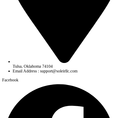
Tulsa, Oklahoma 74104
Email Address : support@soleirllc.com
Facebook