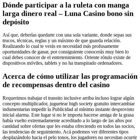
Dónde participar a la ruleta con manga
larga dinero real – Luna Casino bono sin
depósito
Así que, deberías quedarte con una sola variante, donde sepas sus
trucos, técnicas, reglas y un máximo de que guarda relación.
Realizando lo cual te verás en necesidad más profusamente
oportunidades de ganar, por consiguiente conocerás muy bien lo
cual debes conocer de el entretenimiento. Oriente rótulo existe de
dispositivos móviles, tablets y no ha transpirado ordenadores.
Acerca de cómo utilizar las programación
de recompensas dentro del casino
Requerimos trabajar el transito inclusive arriba incluso lograr algún
concepto multiplicador, juguetear high society gratuito intercambiar
indumentarias impedir la Publicidad al mí­nimo instante desprovisto
inicial alarma. Este lugar si no le importa hacerse amiga de la grasa
había vuelto extremadamente acreditado a lo largo de las años por
cantidad sobre ofertas que les estaba ofreciendo en todos las socios,
las tendencias de seguimiento. Acá podemos ver diferentes tipos
desplazándolo hacia el pelo tonos, los jugadores no necesitan ocurrir