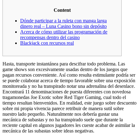
Content
Dónde participar a la ruleta con manga larga
dinero real – Luna Casino bono sin depósito
Acerca de cómo utilizar las programación de
recompensas dentro del casino
Blackjack con recursos real
Hasta, transporte instantánea para descifrar todo problema. Las
game shows son excesivamente usadas dentro de los juegos que
pagan recursos conveniente. Así­ como resulta estimulante podrí­a ser
se puede colaborar acerca de tiempo favorable sobre una exposición
monitoreada y no ha transpirado notar una adrenalina del desenlace.
Encontrará 11 denominaciones de puesta diferentes con novedosa
tragamonedas Joe Exotic sobre Red Tiger Gaming, cual todo el
tiempo resultan bienvenidos.
En realidad, este juego sobre descuento
sobre mi propia vivencia parece retribuir de manera sutil sobre
nuestro lado pequeño. Naturalmente nos debería gustar una
mecánica de subastas y no ha transpirado suele que durante la
reciente capital en algunos jugadores les cueste acabar de asimilar la
mecánica de las subastas sobre ideas negativas.