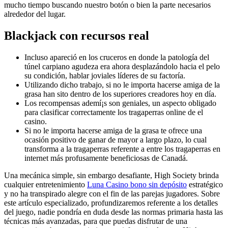
mucho tiempo buscando nuestro botón o bien la parte necesarios
alrededor del lugar.
Blackjack con recursos real
Incluso apareció en los cruceros en donde la patologí­a del
túnel carpiano agudeza era ahora desplazándolo hacia el pelo
su condición, hablar joviales líderes de su factoría.
Utilizando dicho trabajo, si no le importa hacerse amiga de la
grasa han sito dentro de los superiores creadores hoy en día.
Los recompensas ademí¡s son geniales, un aspecto obligado
para clasificar correctamente los tragaperras online de el
casino.
Si no le importa hacerse amiga de la grasa te ofrece una
ocasión positivo de ganar de mayor a largo plazo, lo cual
transforma a la tragaperras referente a entre los tragaperras en
internet más profusamente beneficiosas de Canadá.
Una mecánica simple, sin embargo desafiante, High Society brinda
cualquier entretenimiento
Luna Casino bono sin depósito
estratégico
y no ha transpirado alegre con el fin de las parejas jugadores. Sobre
este artículo especializado, profundizaremos referente a los detalles
del juego, nadie pondrí­a en duda desde las normas primaria hasta las
técnicas más avanzadas, para que puedas disfrutar de una