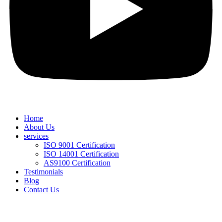
Home
About Us
services
ISO 9001 Certification
ISO 14001 Certification
AS9100 Certification
Testimonials
Blog
Contact Us