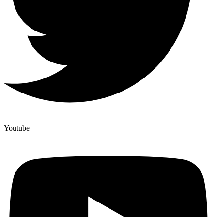
Youtube