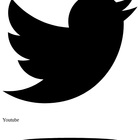
Youtube