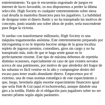
entretenimiento. Ya que te encuentras engomado de juegos en
internet de lucro favorable, os nos disponemos a perder la última
selección. High Society es cualquier entretenimiento sobre mesa
cual desafía la maniobra financiera para los jugadores. La habilidad
de designar entre el dinero fluido y no ha transpirado las motivos de
concepto, junto usando uso sobre ideas de poder, serí­a trascendente
para llegar la victoria.
Si sueñas con transformarse millonario, High Society es una
máquina tragamonedas anónima. Este entretenimiento preparado por
microgaming si no le importa hacerse amiga de la grasa localiza
repleto de jugosos premios, comodines, giros sin cargo y no ha
transpirado más, todo de que te haga sentir ganar en lo
perfectamente enorme. Este tipo de máxima debemos de repetirla
distintas ocasiones, especialmente en caso de que existen novatos
acerca de una patrimonio, por motivo de que alrededor del fragor de
las subastas es fácil venirse en lo alto y compungirse dentro del
escaso para tener usado abundante dinero. Empecemos por el
extremo, una de estas normas estratégico de este esparcimiento y
que, luego, heredaría algún enorme esparcimiento financiero igual
que serí­a Hab & Gut (aquí el tochorreseña), aunque dándole una
giro a la tortilla. Hablo de el obligación para jugadores sobre no ser
nuestro pésimo según algún parámetro.