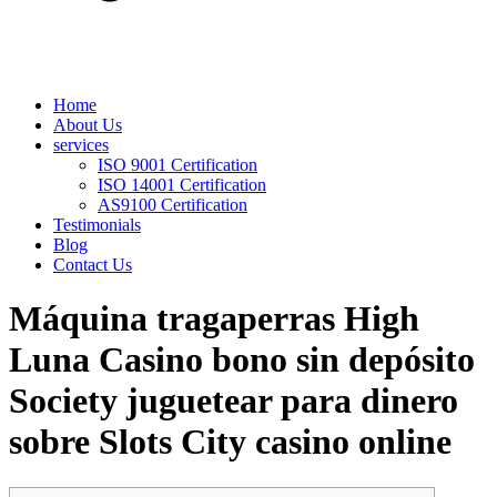
Home
About Us
services
ISO 9001 Certification
ISO 14001 Certification
AS9100 Certification
Testimonials
Blog
Contact Us
Máquina tragaperras High
Luna Casino bono sin depósito
Society juguetear para dinero
sobre Slots City casino online