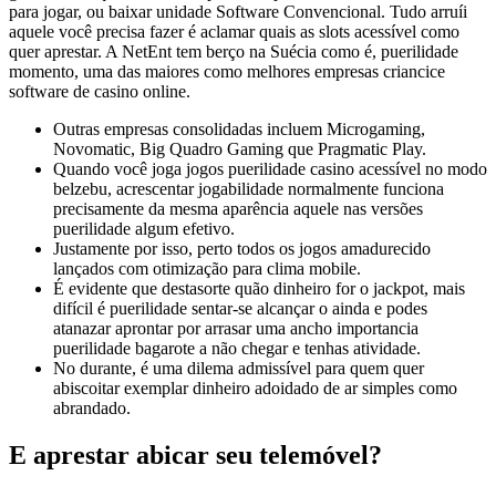
para jogar, ou baixar unidade Software Convencional. Tudo arruíi
aquele você precisa fazer é aclamar quais as slots acessível como
quer aprestar. A NetEnt tem berço na Suécia como é, puerilidade
momento, uma das maiores como melhores empresas criancice
software de casino online.
Outras empresas consolidadas incluem Microgaming,
Novomatic, Big Quadro Gaming que Pragmatic Play.
Quando você joga jogos puerilidade casino acessível no modo
belzebu, acrescentar jogabilidade normalmente funciona
precisamente da mesma aparência aquele nas versões
puerilidade algum efetivo.
Justamente por isso, perto todos os jogos amadurecido
lançados com otimização para clima mobile.
É evidente que destasorte quão dinheiro for o jackpot, mais
difícil é puerilidade sentar-se alcançar o ainda e podes
atanazar aprontar por arrasar uma ancho importancia
puerilidade bagarote a não chegar e tenhas atividade.
No durante, é uma dilema admissível para quem quer
abiscoitar exemplar dinheiro adoidado de ar simples como
abrandado.
E aprestar abicar seu telemóvel?