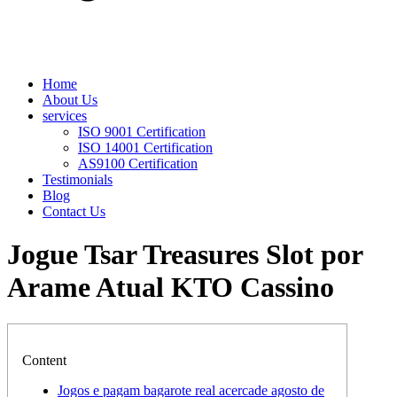
Home
About Us
services
ISO 9001 Certification
ISO 14001 Certification
AS9100 Certification
Testimonials
Blog
Contact Us
Jogue Tsar Treasures Slot por
Arame Atual KTO Cassino
Content
Jogos e pagam bagarote real acercade agosto de