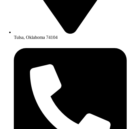
Tulsa, Oklahoma 74104