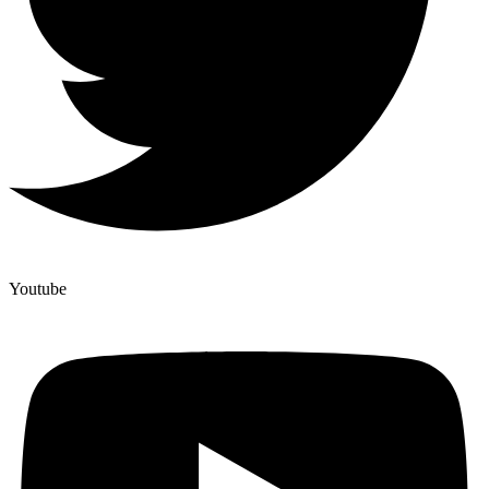
Youtube