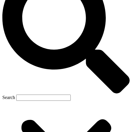
Search