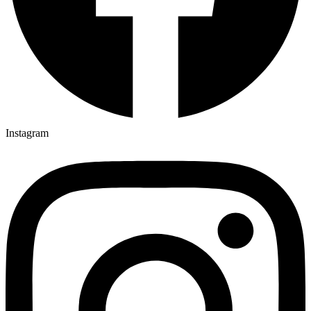
Instagram