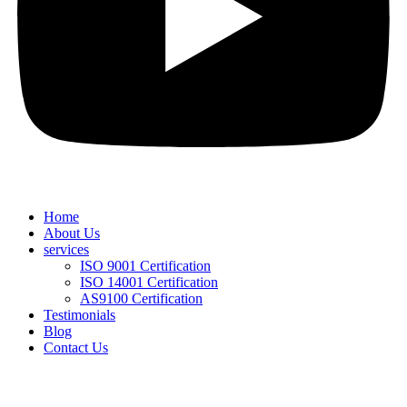
Home
About Us
services
ISO 9001 Certification
ISO 14001 Certification
AS9100 Certification
Testimonials
Blog
Contact Us