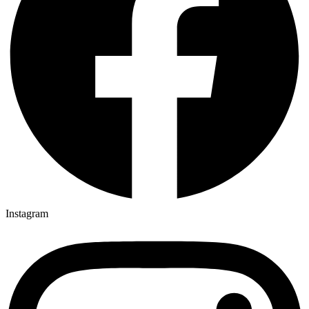
Instagram