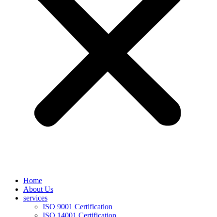
Home
About Us
services
ISO 9001 Certification
ISO 14001 Certification