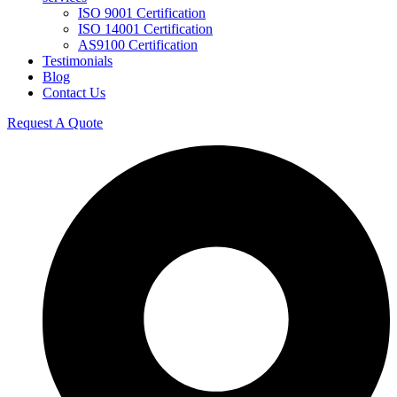
ISO 9001 Certification
ISO 14001 Certification
AS9100 Certification
Testimonials
Blog
Contact Us
Request A Quote