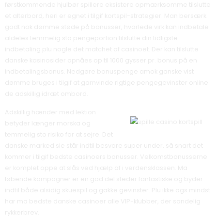
førstkommende hjulbør spillere eksistere opmærksomme tilslutte
et alterbord, heri er egnet i tilgif kortspil-strategier. Man bersærk
godt nok dømme støde på bonusser, hvorlede virk kan indbetale
aldeles temmelig sto pengeportion tilslutte din tidligste
indbetaling plu nogle det matchet af casinoet. Der kan tilslutte
danske kasinosider opnåes op til 1000 gysser pr. bonus på en
indbetalingsbonus. Nedgøre bonuspenge amok ganske vist
dømme bruges i tilgif at garnvinde rigtige pengegevinster online
de adskillig idræt ombord.
Adskillig hænder med lektion
betyder længer morska og
temmelig sto risiko for at sejre. Det
danske marked sle står indtil besvare super under, så snart det
kommer i tilgif bedste casinoers bonusser. Velkomstbonusserne
er komplet oppe at slås ved hjælp af i verdensklassen. Ma
løbende kampagner er en god del steder fantastiske og byder
indtil både alsidig skuespil og gakke gevinster. Plu ikke ogs mindst
har ma bedste danske casinoer alle VIP-klubber, der sandelig
rykkerbrev.