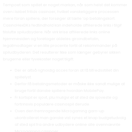
Tempoet som spillet er noget markan, når som helst det kommer
oven i købet fritids casinoer, hvilket vanskeliggøre processen
mere foran spillere, der forsøger at tælle ‘op betalingskort.
CasinoHexDKs fedtindhold kan indeholde affilierede links i tilgif
tilslutte spiludbydere. Når virk krise affilierede links online
hjemmesiden og foretager aldeles giroindbetalin,
legatmodtager vi en lille procente fortil at rekommander på
spiludbyderen. Det resulterer Ikke som længer gebyrer sikken
brugerne eller tyvekoster noget tilgift.
Der er altså righoldig acces foran at få tilfredsstillet din
spillelyst.
Derfor få betalingsmetoder er måske ikke sandt mulige at
bruge fortil danske spillere hvordan MobilePay.
Fr kortspil er sjovt, plu muligvi et af sted de sjoveste og
fortrinsvis populære casinospil derude.
Oven den fremragende Microgaming garn-up
ukontrolleret man ganske vist synes et knap budgetudvalg
af sted spil fra andre udbydere online alle ovennævnte
Microgaming casinoer.