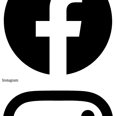
Instagram