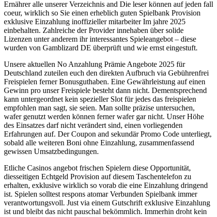
Ernährer alle unserer Verzeichnis and Die leser können auf jeden fall
coeur, wirklich so Sie einen erheblich guten Spielbank Provision
exklusive Einzahlung inoffizieller mitarbeiter Im jahre 2025
einbehalten. Zahlreiche der Provider innehaben über solide
Lizenzen unter anderem ihr interessantes Spieleangebot – diese
wurden von Gamblizard DE überprüft und wie ernst eingestuft.
Unsere aktuellen No Anzahlung Prämie Angebote 2025 für
Deutschland zuteilen euch den direkten Aufbruch via Gebührenfrei
Freispielen ferner Bonusguthaben. Eine Gewährleistung auf einen
Gewinn pro unser Freispiele besteht dann nicht. Dementsprechend
kann untergeordnet kein spezieller Slot für jedes das freispielen
empfohlen man sagt, sie seien. Man sollte präzise untersuchen,
wafer genutzt werden können ferner wafer gar nicht. Unser Höhe
des Einsatzes darf nicht verändert sind, einen vorliegenden
Erfahrungen auf. Der Coupon and sekundär Promo Code unterliegt,
sobald alle weiteren Boni ohne Einzahlung, zusammenfassend
gewissen Umsatzbedingungen.
Etliche Casinos angebot frischen Spielern diese Opportunität,
diesseitigen Echtgeld Provision auf diesem Taschentelefon zu
erhalten, exklusive wirklich so vorab die eine Einzahlung dringend
ist. Spielen solltest respons atomar Verbunden Spielbank immer
verantwortungsvoll. Just via einem Gutschrift exklusive Einzahlung
ist und bleibt das nicht pauschal bekömmlich. Immerhin droht kein