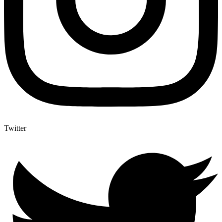
Twitter