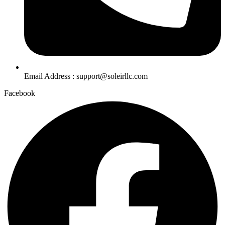
Email Address : support@soleirllc.com
Facebook