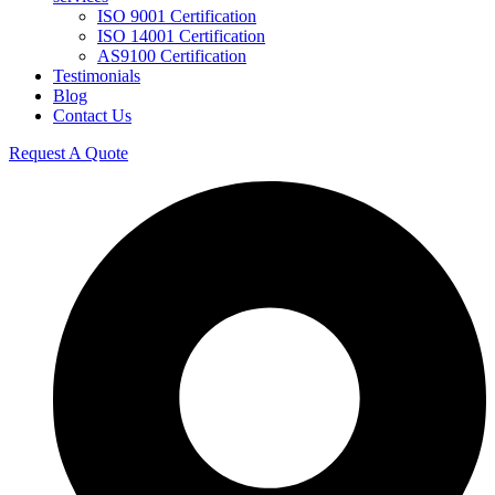
ISO 9001 Certification
ISO 14001 Certification
AS9100 Certification
Testimonials
Blog
Contact Us
Request A Quote