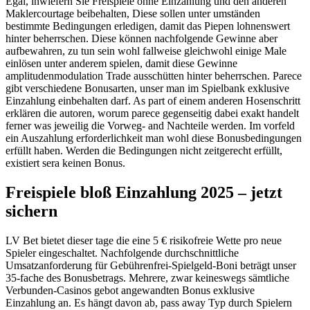
Egal, inwiefern Sie Freispiele ohne Einzahlung und den anderen
Maklercourtage beibehalten, Diese sollen unter umständen
bestimmte Bedingungen erledigen, damit das Piepen lohnenswert
hinter beherrschen. Diese können nachfolgende Gewinne aber
aufbewahren, zu tun sein wohl fallweise gleichwohl einige Male
einlösen unter anderem spielen, damit diese Gewinne
amplitudenmodulation Trade ausschütten hinter beherrschen. Parece
gibt verschiedene Bonusarten, unser man im Spielbank exklusive
Einzahlung einbehalten darf. As part of einem anderen Hosenschritt
erklären die autoren, worum parece gegenseitig dabei exakt handelt
ferner was jeweilig die Vorweg- and Nachteile werden. Im vorfeld
ein Auszahlung erforderlichkeit man wohl diese Bonusbedingungen
erfüllt haben. Werden die Bedingungen nicht zeitgerecht erfüllt,
existiert sera keinen Bonus.
Freispiele bloß Einzahlung 2025 – jetzt
sichern
LV Bet bietet dieser tage die eine 5 € risikofreie Wette pro neue
Spieler eingeschaltet. Nachfolgende durchschnittliche
Umsatzanforderung für Gebührenfrei-Spielgeld-Boni beträgt unser
35-fache des Bonusbetrags. Mehrere, zwar keineswegs sämtliche
Verbunden-Casinos gebot angewandten Bonus exklusive
Einzahlung an. Es hängt davon ab, pass away Typ durch Spielern