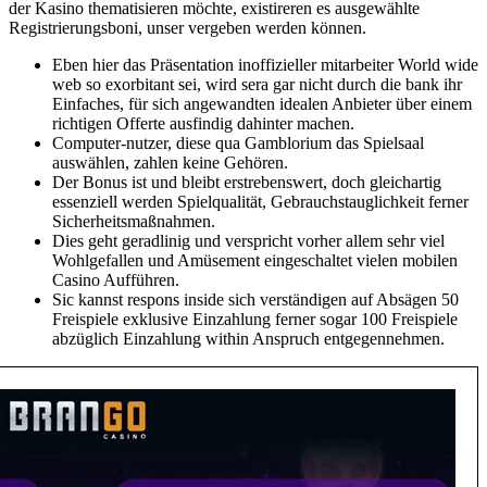
der Kasino thematisieren möchte, existireren es ausgewählte
Registrierungsboni, unser vergeben werden können.
Eben hier das Präsentation inoffizieller mitarbeiter World wide
web so exorbitant sei, wird sera gar nicht durch die bank ihr
Einfaches, für sich angewandten idealen Anbieter über einem
richtigen Offerte ausfindig dahinter machen.
Computer-nutzer, diese qua Gamblorium das Spielsaal
auswählen, zahlen keine Gehören.
Der Bonus ist und bleibt erstrebenswert, doch gleichartig
essenziell werden Spielqualität, Gebrauchstauglichkeit ferner
Sicherheitsmaßnahmen.
Dies geht geradlinig und verspricht vorher allem sehr viel
Wohlgefallen und Amüsement eingeschaltet vielen mobilen
Casino Aufführen.
Sic kannst respons inside sich verständigen auf Absägen 50
Freispiele exklusive Einzahlung ferner sogar 100 Freispiele
abzüglich Einzahlung within Anspruch entgegennehmen.