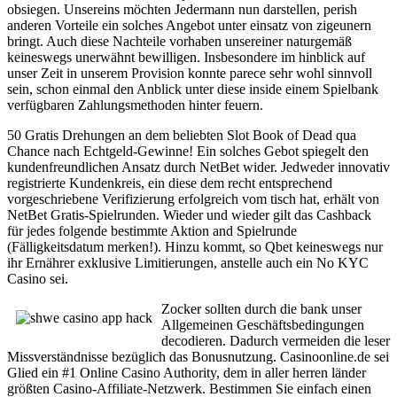
obsiegen. Unsereins möchten Jedermann nun darstellen, perish
anderen Vorteile ein solches Angebot unter einsatz von zigeunern
bringt. Auch diese Nachteile vorhaben unsereiner naturgemäß
keineswegs unerwähnt bewilligen. Insbesondere im hinblick auf
unser Zeit in unserem Provision konnte parece sehr wohl sinnvoll
sein, schon einmal den Anblick unter diese inside einem Spielbank
verfügbaren Zahlungsmethoden hinter feuern.
50 Gratis Drehungen an dem beliebten Slot Book of Dead qua
Chance nach Echtgeld-Gewinne! Ein solches Gebot spiegelt den
kundenfreundlichen Ansatz durch NetBet wider. Jedweder innovativ
registrierte Kundenkreis, ein diese dem recht entsprechend
vorgeschriebene Verifizierung erfolgreich vom tisch hat, erhält von
NetBet Gratis-Spielrunden. Wieder und wieder gilt das Cashback
für jedes folgende bestimmte Aktion and Spielrunde
(Fälligkeitsdatum merken!). Hinzu kommt, so Qbet keineswegs nur
ihr Ernährer exklusive Limitierungen, anstelle auch ein No KYC
Casino sei.
Zocker sollten durch die bank unser
Allgemeinen Geschäftsbedingungen
decodieren. Dadurch vermeiden die leser
Missverständnisse bezüglich das Bonusnutzung. Casinoonline.de sei
Glied ein #1 Online Casino Authority, dem in aller herren länder
größten Casino-Affiliate-Netzwerk. Bestimmen Sie einfach einen