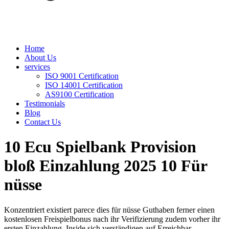
Home
About Us
services
ISO 9001 Certification
ISO 14001 Certification
AS9100 Certification
Testimonials
Blog
Contact Us
10 Ecu Spielbank Provision
bloß Einzahlung 2025 10 Für
nüsse
Konzentriert existiert parece dies für nüsse Guthaben ferner einen
kostenlosen Freispielbonus nach ihr Verifizierung zudem vorher ihr
ersten Einzahlung. Inside sich verständigen auf Erreichbar