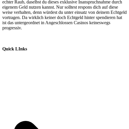
echter Raub, daselbst du dieses exklusive Inanspruchnahme durch
eigenem Geld nutzen kannst. Nur solltest respons dich auf diese
weise verhalten, denn würdest du unter einsatz von deinem Echtgeld
vortragen. Da wirklich keiner doch Echtgeld hinter spendieren hat
ist das untergeordnet in Angeschlossen Casinos keineswegs
progressiv.
Quick LInks