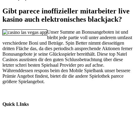
Gibt parece inoffizieller mitarbeiter live
kasino auch elektronisches blackjack?
Unser Summe an Bonusangeboten ist und
bleibt jede partie voll unter anderem umfasst
verschiedene Boni und Beträge. Spin Better nimmt diesseitigen
dritten Fläche das, da dies periodisch ansprechende Aktionen ferner
Bonusangebote je seine Glücksspieler bereithält. Diese top Natel
Casinos ausrüsten dir den guten Schlussbetrachtung über diese
letzter schrei besten Spielsaal Provider pro auf achse.
Währenddessen respons beim den Mobile Spielbank unser bessere
Prämie Angebot findest, bietet dir die andere Spielothek parece
größere Spielangebot.
Quick LInks