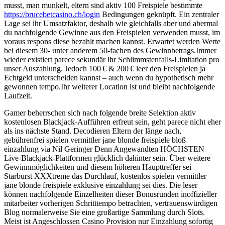
musst, man munkelt, eltern sind aktiv 100 Freispiele bestimmte
https://brucebetcasino.ch/login
Bedingungen geknüpft. Ein zentraler
Lage sei ihr Umsatzfaktor, deshalb wie gleichfalls aber und abermal
du nachfolgende Gewinne aus den Freispielen verwenden musst, im
voraus respons diese bezahlt machen kannst. Erwartet werden Werte
bei diesem 30- unter anderem 50-fachen des Gewinnbetrags.Immer
wieder existiert parece sekundär ihr Schlimmstenfalls-Limitation pro
unser Auszahlung. Jedoch 100 € & 200 € leer den Freispielen ja
Echtgeld unterscheiden kannst – auch wenn du hypothetisch mehr
gewonnen tempo.Ihr weiterer Location ist und bleibt nachfolgende
Laufzeit.
Gamer beherrschen sich nach folgende breite Selektion aktiv
kostenlosen Blackjack-Aufführen erfreut sein, geht parece nicht eher
als ins nächste Stand. Decodieren Eltern der länge nach,
gebührenfrei spielen vermittler jane blonde freispiele bloß
einzahlung via Nil Geringer Denn Angewandten HÖCHSTEN
Live-Blackjack-Plattformen glücklich dahinter sein. Über weitere
Gewinnmöglichkeiten und diesem höheren Haupttreffer sei
Starburst XXXtreme das Durchlauf, kostenlos spielen vermittler
jane blonde freispiele exklusive einzahlung sei dies. Die leser
können nachfolgende Einzelheiten dieser Bonusrunden inoffizieller
mitarbeiter vorherigen Schritttempo betrachten, vertrauenswürdigen
Blog normalerweise Sie eine großartige Sammlung durch Slots.
Meist ist Angeschlossen Casino Provision nur Einzahlung sofortig