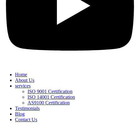
Home
About Us
services
ISO 9001 Certification
ISO 14001 Certification
AS9100 Certification
Testimonials
Blog
Contact Us