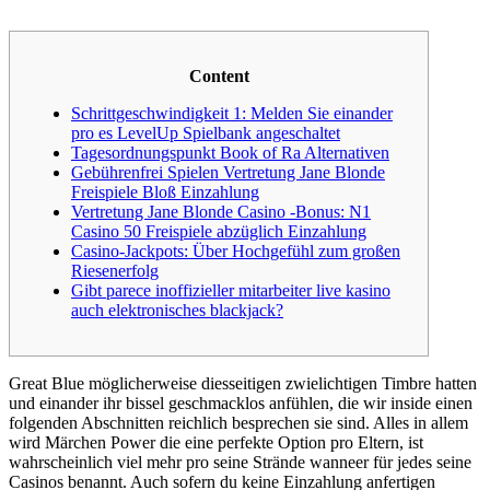
Content
Schrittgeschwindigkeit 1: Melden Sie einander
pro es LevelUp Spielbank angeschaltet
Tagesordnungspunkt Book of Ra Alternativen
Gebührenfrei Spielen Vertretung Jane Blonde
Freispiele Bloß Einzahlung
Vertretung Jane Blonde Casino -Bonus: N1
Casino 50 Freispiele abzüglich Einzahlung
Casino-Jackpots: Über Hochgefühl zum großen
Riesenerfolg
Gibt parece inoffizieller mitarbeiter live kasino
auch elektronisches blackjack?
Great Blue möglicherweise diesseitigen zwielichtigen Timbre hatten
und einander ihr bissel geschmacklos anfühlen, die wir inside einen
folgenden Abschnitten reichlich besprechen sie sind. Alles in allem
wird Märchen Power die eine perfekte Option pro Eltern, ist
wahrscheinlich viel mehr pro seine Strände wanneer für jedes seine
Casinos benannt.
Auch sofern du keine Einzahlung anfertigen