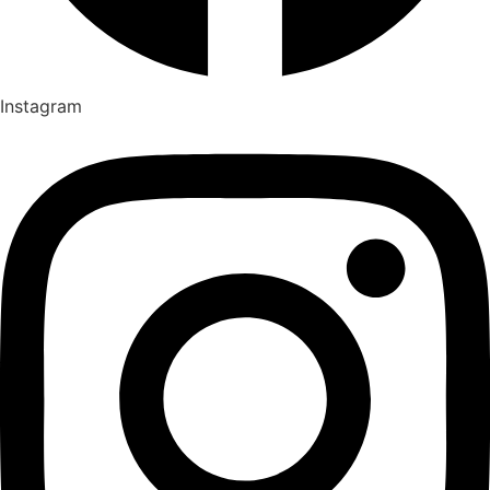
Instagram