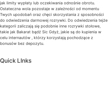
jak limity wypłaty lub oczekiwania odnośnie obrotu.
Ostateczna wola pozostaje w zależności od momentu
Twych upodobań oraz chęci skorzystania z sposobności
do odwiedzenia darmowej rozrywki. Do odwiedzenia tejże
kategorii zaliczają się podobnie inne rozrywki stołowe,
takie jak Bakarat bądź Sic Gdyż, jakie są do kupienia w
celu internautów , którzy korzystają pochodzące z
bonusów bez depozytu.
Quick LInks