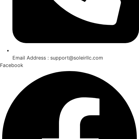
Email Address : support@soleirllc.com
Facebook