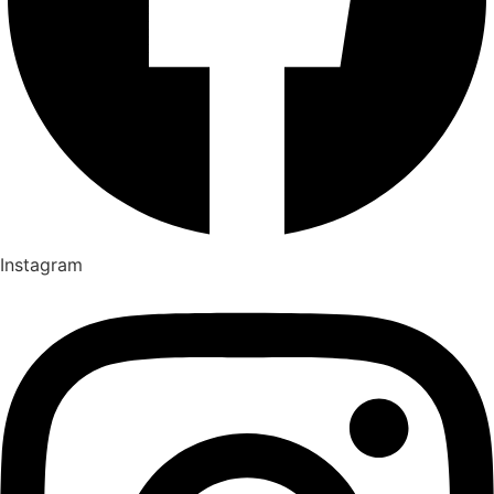
Instagram