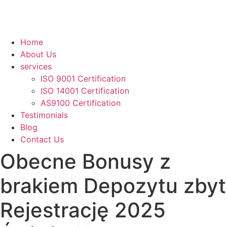
Home
About Us
services
ISO 9001 Certification
ISO 14001 Certification
AS9100 Certification
Testimonials
Blog
Contact Us
Obecne Bonusy z
brakiem Depozytu zbyt
Rejestrację 2025 ️