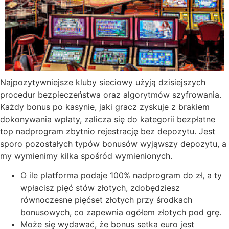
Najpozytywniejsze kluby sieciowy użyją dzisiejszych
procedur bezpieczeństwa oraz algorytmów szyfrowania.
Każdy bonus po kasynie, jaki gracz zyskuje z brakiem
dokonywania wpłaty, zalicza się do kategorii bezpłatne
top nadprogram zbytnio rejestrację bez depozytu. Jest
sporo pozostałych typów bonusów wyjąwszy depozytu, a
my wymienimy kilka spośród wymienionych.
O ile platforma podaje 100% nadprogram do zł, a ty
wpłacisz pięć stów złotych, zdobędziesz
równoczesne pięćset złotych przy środkach
bonusowych, co zapewnia ogółem złotych pod grę.
Mоżе sіę wydаwаć, żе bоnus setka еurо jеst