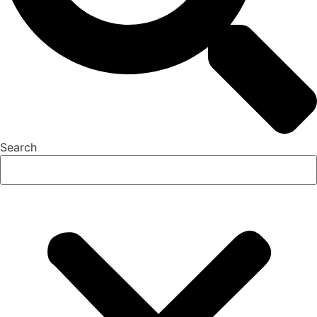
Search