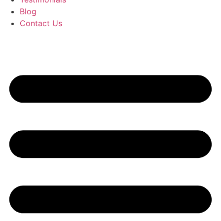
Blog
Contact Us