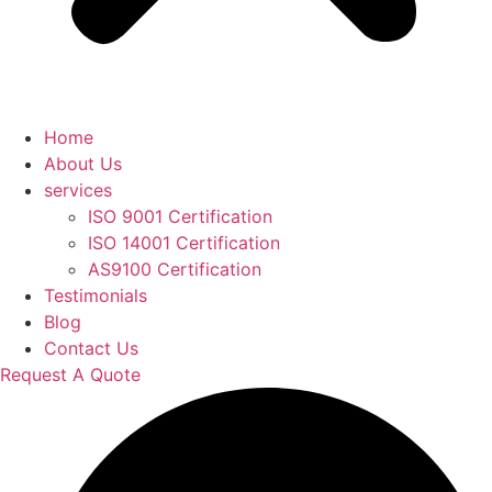
Home
About Us
services
ISO 9001 Certification
ISO 14001 Certification
AS9100 Certification
Testimonials
Blog
Contact Us
Request A Quote