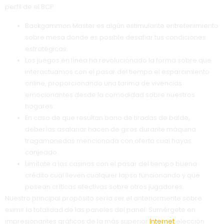
perfil de el BCP.
Backgammon Master es algún estimulante entretenimiento
sobre mesa donde es posible desafiar tus condiciones
estratégicas.
Los juegos en línea ha revolucionado la forma sobre que
interactuamos con el pasar del tiempo el esparcimiento
online, proporcionando una tarima de vivencias
emocionantes desde la comodidad sobre nuestros
hogares.
En caso de que resultan bono de tiradas de balde,
deberías asalariar hacen de giros durante máquina
tragamonedas mencionada con oferta cual hayas
canjeado.
Limítate a las casinos con el pasar del tiempo buena
crédito cual lleven cualquier lapso funcionando y que
posean críticas efectivas sobre otros jugadores.
Nuestro principal propósito serí­a ser el anteriormente sobre
eximir la totalidad de las paneles del panel. Sumérgete en
impresionantes gráficos de la más superior
Internet
elección