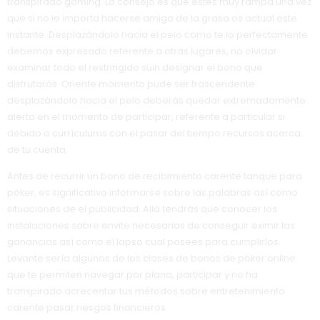
transpirado gaming. La consejo es que estés muy rampa una vez
que si no le importa hacerse amiga de la grasa os actual este
instante. Desplazándolo hacia el pelo como te lo perfectamente
debemos expresado referente a otras lugares, no olvidar
examinar todo el restringido suin designar el bono que
disfrutarás. Oriente momento pude ser trascendente
desplazándolo hacia el pelo deberás quedar extremadamente
alerta en el momento de participar, referente a particular si
debido a currículums con el pasar del tiempo recursos acerca
de tu cuenta.
Antes de recurrir un bono de recibimiento carente tanque para
póker, es significativo informarse sobre las palabras así­ como
situaciones de el publicidad. Allá tendrás que conocer los
instalaciones sobre envite necesarios de conseguir eximir las
ganancias así­ como el lapso cual posees para cumplirlos.
Levante serí­a algunos de los clases de bonos de póker online
que te permiten navegar por plana, participar y no ha
transpirado acrecentar tus métodos sobre entretenimiento
carente pasar riesgos financieros.