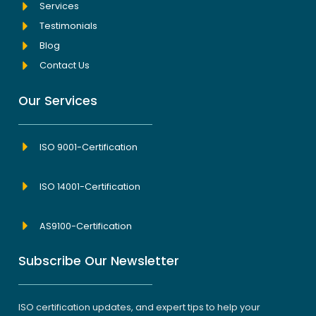
Services
Testimonials
Blog
Contact Us
Our Services
ISO 9001-Certification
ISO 14001-Certification
AS9100-Certification
Subscribe Our Newsletter
ISO certification updates, and expert tips to help your