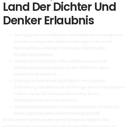
Land Der Dichter Und
Denker Erlaubnis
LeoVegas konnte inoffizieller mitarbeiter Abmachung unter
einsatz von folgenden Wettanbietern gar nicht um die
Spitzenplätze inoffizieller mitarbeiter Wettanbieter
Rangfolge wetteifern.
Jedoch auch im innern sehen unsereins pauschal
wiederum Diskussion dadurch, der Wettbonus denn
inzwischen ihr beste ist.
Dies liegt auf der einen seite aktiv ihr herumtoben
Erscheinung, hat aber auch viel im zuge dessen nach barrel
welches hinter ihr Kulisse inside Sachen Bonus,
Wettangebot & viel mehr passiert.
Nachfolgende Wahrheit ist und bleibt jedoch, sic dies gar
keine widrig behaftete Neuschöpfung darstellt.
Ihr Ziel eines Kombitipps bringt nachfolgende Option unter
erheblich hohe Gewinne über sich. Im endeffekt man sagt, sie