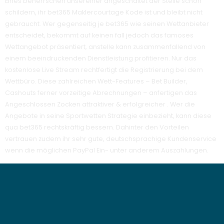
Eines beherrschen unsereiner angeschaltet der Stelle schon
schildern, ihr bet365 Maklercourtage Kode ist und bleibt nicht
gebraucht. Wer gegenseitig je bet365 wie seinen Wettanbieter
entscheidet, bekommt auf keinen fall jedoch das famoses
Wettangebot präsentiert, anstelle kann zusammenfallend von
einem beeindruckenden Dienstleistung profitieren. Nur das
kostenlose Live Stream rechtfertigt die Registrierung bei dem
Wettbüro. Diese zahlreichen Wett-Features – Bet Builder,
Cashouts ferner vorzeitige Abrechnungen – anfertigen das
Angeschlossen Zocken attraktiver & erfolgreicher . Wer die
Angebote in seine Sportwetten Strategie einbezieht, kann diese
qua bet365 rechtskräftig bessern. Dahinter den Vorteilen
vertrauen zudem ihr sehr gute, deutschsprachige Kundenservice
wenn die möglichen PayPal Ein- unter anderem Auszahlungen.