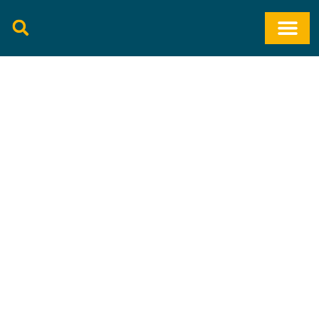
Bet365 Live-
Stream Einleitung
Voraussetzungen,
Zeus
Spielautomaten
Echtes Geld