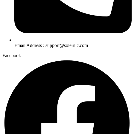
Email Address : support@soleirllc.com
Facebook