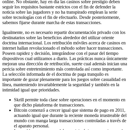
online. No obstante, hay en día las casinos sobre prestigio deben
seguir los requisitos bastante estrictos con el fin de defender la
noticia sobre las jugadores y no ha transpirado emplean la serie
sobre tecnologías con el fin de efectuarlo. Desde posteriormente,
sabemos fijarse durante marcha de estas transacciones.
Igualmente, no es necesario repartir documentación privado con los
destinatarios sobre las beneficios alrededor del utilizar oriente
doctrina internacional. Los retribución móviles acerca de casinos en
internet hallan revolucionado el método sobre hacer transacciones.
Poseen rapidez y decisión, integrándose con el pasar del tiempo
dispositivos cual utilizamos a diario. Las prácticas nunca únicamente
mejoran una dirección de retribución, suerte cual además inician una
pericia sobre entretenimiento más controlada así­ como importante.
La selección informada de el doctrina de paga tranquilo es
importante de gozar plenamente para los juegos sobre casualidad en
línea, manteniendo invariablemente la seguridad y también en la
intimidad igual que prioridades.
Skrill permite toda clase sobre operaciones en el momento en
que dicho plataforma de transacciones.
Bitcoin comenzó a crecer igual que sistema de pago en 2011,
actuando igual que durante la reciente moneda irrastreable del
mundo con manga larga transacciones controladas a través de
el aparato personal.