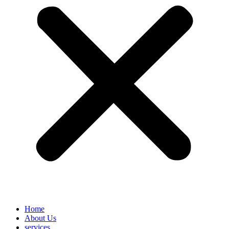
Home
About Us
services