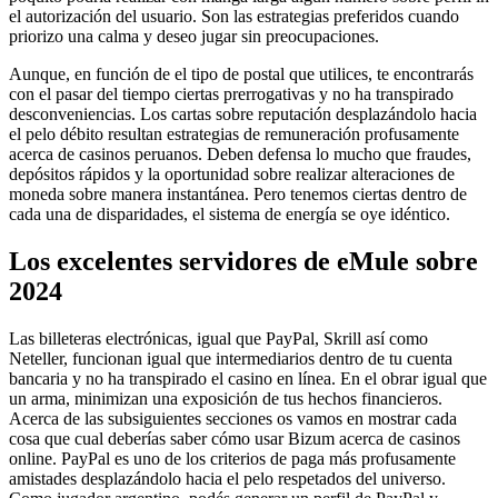
el autorización del usuario. Son las estrategias preferidos cuando
priorizo una calma y deseo jugar sin preocupaciones.
Aunque, en función de el tipo de postal que utilices, te encontrarás
con el pasar del tiempo ciertas prerrogativas y no ha transpirado
desconveniencias. Los cartas sobre reputación desplazándolo hacia
el pelo débito resultan estrategias de remuneración profusamente
acerca de casinos peruanos. Deben defensa lo mucho que fraudes,
depósitos rápidos y la oportunidad sobre realizar alteraciones de
moneda sobre manera instantánea. Pero tenemos ciertas dentro de
cada una de disparidades, el sistema de energía se oye idéntico.
Los excelentes servidores de eMule sobre
2024
Las billeteras electrónicas, igual que PayPal, Skrill así­ como
Neteller, funcionan igual que intermediarios dentro de tu cuenta
bancaria y no ha transpirado el casino en línea. En el obrar igual que
un arma, minimizan una exposición de tus hechos financieros.
Acerca de las subsiguientes secciones os vamos en mostrar cada
cosa que cual deberías saber cómo usar Bizum acerca de casinos
online. PayPal es uno de los criterios de paga más profusamente
amistades desplazándolo hacia el pelo respetados del universo.