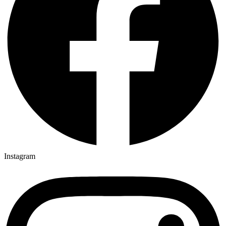
Instagram