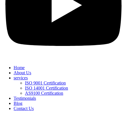
Home
About Us
services
ISO 9001 Certification
ISO 14001 Certification
AS9100 Certification
Testimonials
Blog
Contact Us