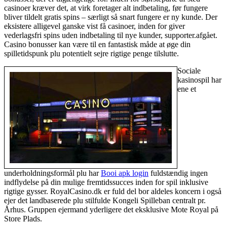
casinoer kræver det, at virk foretager alt indbetaling, før fungere
bliver tildelt gratis spins – særligt så snart fungere er ny kunde. Der
eksistere alligevel ganske vist få casinoer, inden for giver
vederlagsfri spins uden indbetaling til nye kunder, supporter.afgået.
Casino bonusser kan være til en fantastisk måde at øge din
spilletidspunk plu potentielt sejre rigtige penge tilslutte.
Sociale
kasinospil har
ene et
underholdningsformål plu har
Booi apk login
fuldstændig ingen
indflydelse på din mulige fremtidssucces inden for spil inklusive
rigtige gysser. RoyalCasino.dk er fuld del bor aldeles koncern i også
ejer det landbaserede plu stilfulde Kongeli Spilleban centralt pr.
Århus. Gruppen ejermand yderligere det eksklusive Mote Royal på
Store Plads.