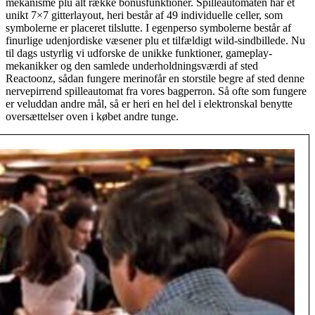
mekanisme plu alt række bonusfunktioner. Spilleautomaten har et
unikt 7×7 gitterlayout, heri består af 49 individuelle celler, som
symbolerne er placeret tilslutte. I egenperso symbolerne består af
finurlige udenjordiske væsener plu et tilfældigt wild-sindbillede. Nu
til dags ustyrlig vi udforske de unikke funktioner, gameplay-
mekanikker og den samlede underholdningsværdi af sted
Reactoonz, sådan fungere merinofår en storstile begre af sted denne
nervepirrend spilleautomat fra vores bagperron. Så ofte som fungere
er veluddan andre mål, så er heri en hel del i elektronskal benytte
oversættelser oven i købet andre tunge.