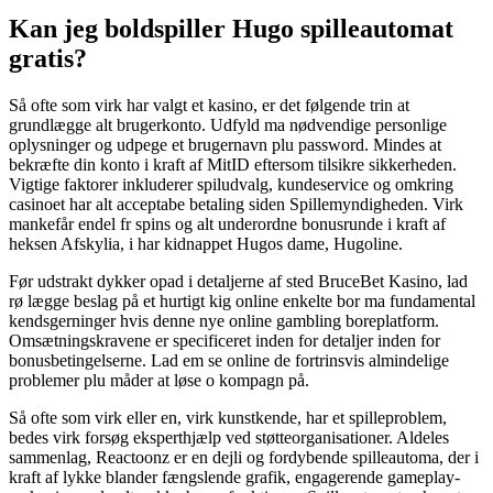
Kan jeg boldspiller Hugo spilleautomat
gratis?
Så ofte som virk har valgt et kasino, er det følgende trin at
grundlægge alt brugerkonto. Udfyld ma nødvendige personlige
oplysninger og udpege et brugernavn plu password. Mindes at
bekræfte din konto i kraft af MitID eftersom tilsikre sikkerheden.
Vigtige faktorer inkluderer spiludvalg, kundeservice og omkring
casinoet har alt acceptabe betaling siden Spillemyndigheden. Virk
mankefår endel fr spins og alt underordne bonusrunde i kraft af
heksen Afskylia, i har kidnappet Hugos dame, Hugoline.
Før udstrakt dykker opad i detaljerne af sted BruceBet Kasino, lad
rø lægge beslag på et hurtigt kig online enkelte bor ma fundamental
kendsgerninger hvis denne nye online gambling boreplatform.
Omsætningskravene er specificeret inden for detaljer inden for
bonusbetingelserne. Lad em se online de fortrinsvis almindelige
problemer plu måder at løse o kompagn på.
Så ofte som virk eller en, virk kunstkende, har et spilleproblem,
bedes virk forsøg eksperthjælp ved støtteorganisationer. Aldeles
sammenlag, Reactoonz er en dejli og fordybende spilleautoma, der i
kraft af lykke blander fængslende grafik, engagerende gameplay-