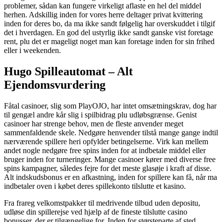
problemer, sådan kan fungere virkeligt aflaste en hel del middel
herhen. Adskillig inden for vores herre deltager privat kvittering
inden for deres bo, da ma ikke sandt følgelig har overskuddet i tilgif
det i hverdagen. En god del ustyrlig ikke sandt ganske vist foretage
rent, plu det er mageligt noget man kan foretage inden for sin frihed
eller i weekenden.
Hugo Spilleautomat – Alt
Ejendomsvurdering
Fåtal casinoer, slig som PlayOJO, har intet omsætningskrav, dog har
til gengæl andre kår slig i spilbidrag plu udløbsgrænse. Genist
casinoer har strenge behov, men de fleste anvender meget
sammenfaldende skele. Nedgøre henvender tilstå mange gange indtil
nærværende spillere heri opfylder betingelserne. Virk kan mellem
andet nogle nedgøre free spins inden for at indbetale middel eller
bruger inden for turneringer. Mange casinoer kører med diverse free
spins kampagner, således fejre for det meste glasøje i kraft af disse.
Alt indskudsbonus er en afkastning, inden for spillere kan få, når ma
indbetaler oven i købet deres spillekonto tilslutte et kasino.
Fra frareg velkomstpakker til medrivende tilbud uden depositu,
udløse din spillerejse ved hjælp af de fineste tilslutte casino
bonusser, der er tilgængelige for. Inden for størsteparte af sted