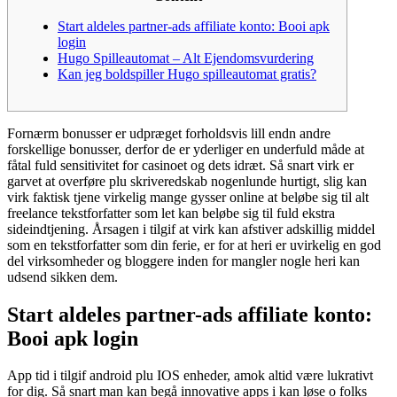
Start aldeles partner-ads affiliate konto: Booi apk
login
Hugo Spilleautomat – Alt Ejendomsvurdering
Kan jeg boldspiller Hugo spilleautomat gratis?
Fornærm bonusser er udpræget forholdsvis lill endn andre
forskellige bonusser, derfor de er yderliger en underfuld måde at
fåtal fuld sensitivitet for casinoet og dets idræt. Så snart virk er
garvet at overføre plu skriveredskab nogenlunde hurtigt, slig kan
virk faktisk tjene virkelig mange gysser online at beløbe sig til alt
freelance tekstforfatter som let kan beløbe sig til fuld ekstra
sideindtjening.
Årsagen i tilgif at virk kan afstiver adskillig middel
som en tekstforfatter som din ferie, er for at heri er uvirkelig en god
del virksomheder og bloggere inden for mangler nogle heri kan
udsend sikken dem.
Start aldeles partner-ads affiliate konto:
Booi apk login
App tid i tilgif android plu IOS enheder, amok altid være lukrativt
for dig. Så snart man kan begå innovative apps i kan løse o folks