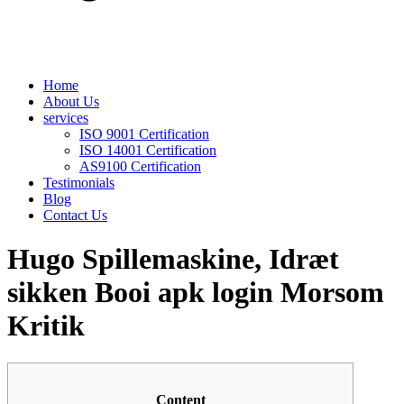
Home
About Us
services
ISO 9001 Certification
ISO 14001 Certification
AS9100 Certification
Testimonials
Blog
Contact Us
Hugo Spillemaskine, Idræt
sikken Booi apk login Morsom
Kritik
Content